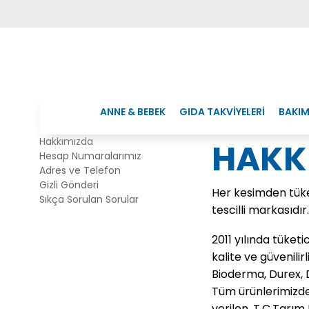
ANNE & BEBEK
GIDA TAKVİYELERİ
BAKIM
Hakkımızda
HAKK
Hesap Numaralarımız
Adres ve Telefon
Gizli Gönderi
Her kesimden tüket
Sıkça Sorulan Sorular
tescilli markasıdır.
2011 yılında tüket
kalite ve güvenil
Bioderma, Durex, 
Tüm ürünlerimizde 
verilen, T.C.Tarım