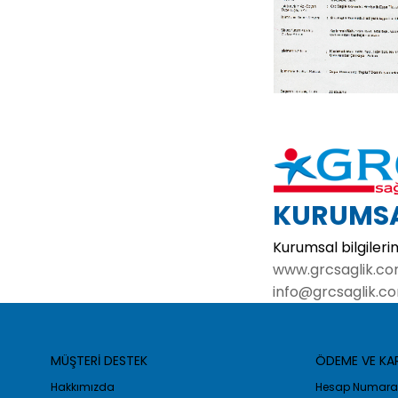
KURUMSAL
Kurumsal bilgilerim
www.grcsaglik.c
info@grcsaglik.c
MÜŞTERİ DESTEK
ÖDEME VE K
Hakkımızda
Hesap Numaral