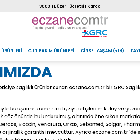
3000 TL Üzeri Ücretsiz Kargo
 ÜRÜNLERİ
CİLT BAKIM ÜRÜNLERİ
CİNSEL YAŞAM (+18)
FAY
IMIZDA
iciye sağlıklı ürünler sunan eczane.com.tr bir GRC Sağlık 
iciyle buluşan eczane.com.tr, ziyaretçilerine kolay ve güven
irlik göz önünde bulundurulmuş, alanında öne çıkan markala
Dercos, Bioxcin, VeNatura, Orzax, Sebamed, Solgar, Pharma
orijinallik garantisi mevcuttur. Ayrıca eczane.com.tr 'de sa
 Bakanlığınca onaylı ürünlerdir.