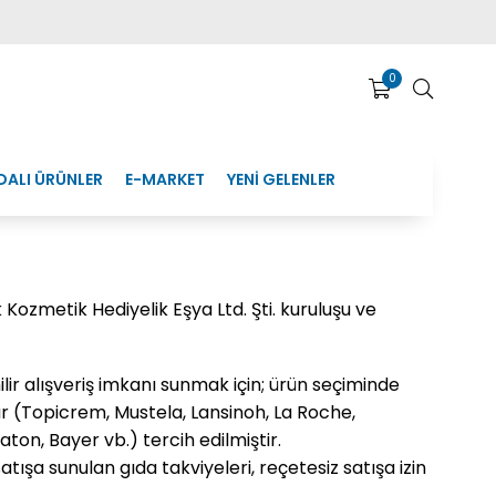
0
DALI ÜRÜNLER
E-MARKET
YENİ GELENLER
Kozmetik Hediyelik Eşya Ltd. Şti. kuruluşu ve
ilir alışveriş imkanı sunmak için; ürün seçiminde
r (Topicrem, Mustela, Lansinoh, La Roche,
ton, Bayer vb.) tercih edilmiştir.
tışa sunulan gıda takviyeleri, reçetesiz satışa izin