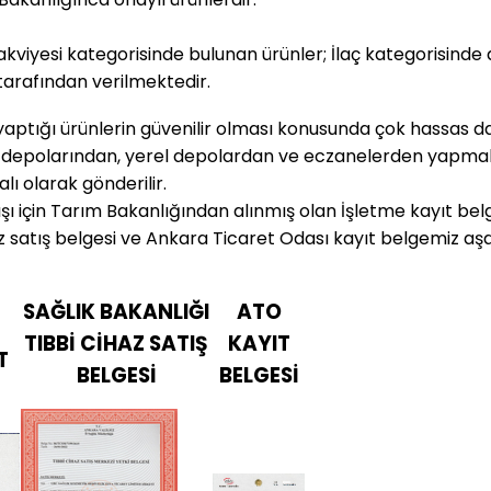
kviyesi kategorisinde bulunan ürünler; İlaç kategorisinde deği
arafından verilmektedir.
yaptığı ürünlerin güvenilir olması konusunda çok hassas dav
 depolarından, yerel depolardan ve eczanelerden yapmaktad
lı olarak gönderilir.
ışı için Tarım Bakanlığından alınmış olan İşletme kayıt belg
z satış belgesi ve Ankara Ticaret Odası kayıt belgemiz aş
SAĞLIK BAKANLIĞI
ATO
TIBBİ CİHAZ SATIŞ
KAYIT
T
BELGESİ
BELGESİ