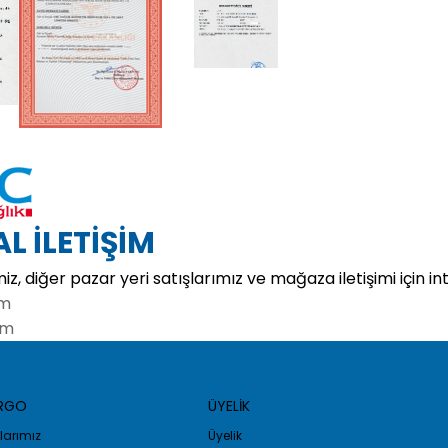
 İLETİŞİM
iz, diğer pazar yeri satışlarımız ve mağaza iletişimi için int
om
om
ARGO
ÜYELİK
arımız
Üyelik