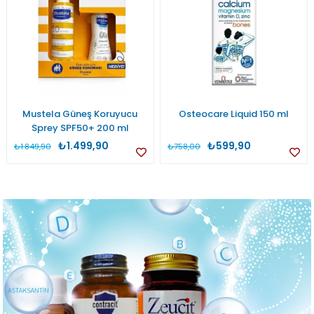
Mustela Güneş Koruyucu
Osteocare Liquid 150 ml
Sprey SPF50+ 200 ml
₺1.499,90
₺599,90
₺1.849,90
₺758,00