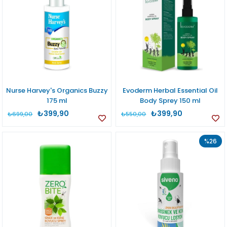
Nurse Harvey's Organics Buzzy
Evoderm Herbal Essential Oil
175 ml
Body Sprey 150 ml
₺399,90
₺399,90
₺699,00
₺550,00
%26