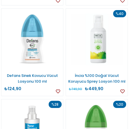
%40
Defans Sinek Kovucu Vücut
İncia %100 Doğal Vücut
Losyonu 100 ml
Koruyucu Sprey Losyon 100 ml
₺124,90
₺449,90
₺749,90
%28
%20