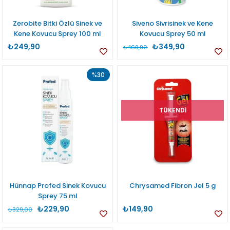
Zerobite Bitki Özlü Sinek ve
Siveno Sivrisinek ve Kene
Kene Kovucu Sprey 100 ml
Kovucu Sprey 50 ml
₺249,90
₺349,90
₺469,90
%30
TÜKENDI
Hünnap Profed Sinek Kovucu
Chrysamed Fibron Jel 5 g
Sprey 75 ml
₺229,90
₺149,90
₺329,00