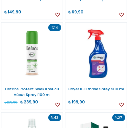
₺149,90
₺69,90
%14
Defans Protect Sinek Kovucu
Bayer K-Othrine Sprey 500 ml
Vücut Spreyi 100 ml
₺239,90
₺199,90
₺279,90
%43
%27