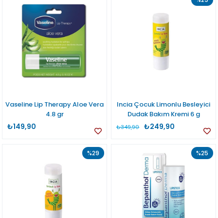
Vaseline Lip Therapy Aloe Vera
Incia Çocuk Limonlu Besleyici
4.8 gr
Dudak Bakım Kremi 6 g
₺149,90
₺249,90
₺349,90
%29
%25