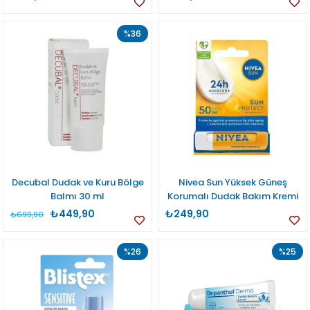
%36
Decubal Dudak ve Kuru Bölge
Nivea Sun Yüksek Güneş
Balmı 30 ml
Korumalı Dudak Bakım Kremi
₺449,90
₺249,90
₺699,90
%26
%25