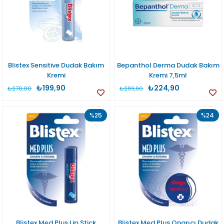
Blistex Sensitive Dudak Bakım
Bepanthol Derma Dudak Bakım
Kremi
Kremi 7,5ml
₺199,90
₺224,90
₺270,00
₺299,90
%25
%24
Blistex Med Plus Lip Stick
Blistex Med Plus Onarıcı Dudak