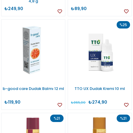
4,8 g
₺249,90
₺89,90
%25
b-good care Dudak Balmı 12 ml
TTO UX Dudak Kremi 10 ml
₺119,90
₺274,90
₺365,00
%21
%21