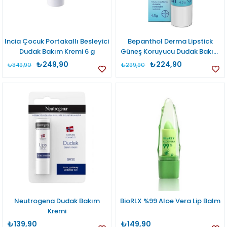
Incia Çocuk Portakallı Besleyici
Bepanthol Derma Lipstick
Dudak Bakım Kremi 6 g
Güneş Koruyucu Dudak Bakım
Kremi 4,5 g
₺249,90
₺224,90
₺349,90
₺299,90
Neutrogena Dudak Bakım
BioRLX %99 Aloe Vera Lip Balm
Kremi
₺139,90
₺149,90