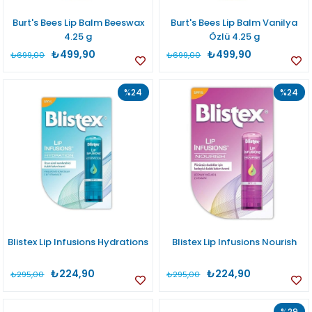
Burt's Bees Lip Balm Beeswax
Burt's Bees Lip Balm Vanilya
4.25 g
Özlü 4.25 g
₺499,90
₺499,90
₺699,00
₺699,00
%24
%24
Blistex Lip Infusions Hydrations
Blistex Lip Infusions Nourish
₺224,90
₺224,90
₺295,00
₺295,00
%29