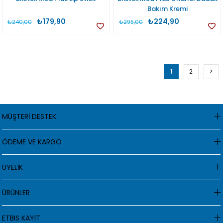
Bakım Kremi
₺179,90
₺224,90
₺240,00
₺295,00
1
2
>
MÜŞTERİ DESTEK
ÖDEME VE KARGO
ÜYELİK
ÜRÜNLER
ETBIS KAYIT