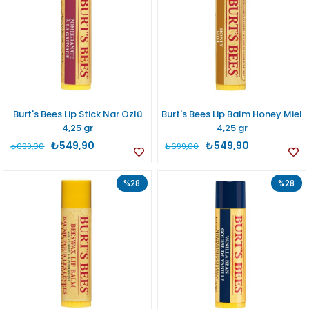
Burt's Bees Lip Stick Nar Özlü
Burt's Bees Lip Balm Honey Miel
4,25 gr
4,25 gr
₺549,90
₺549,90
₺699,00
₺699,00
%28
%28