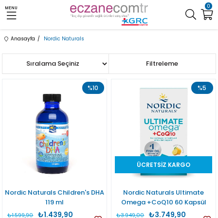
0
MENU
Anasayfa
Nordic Naturals
Sıralama
Filtreleme
%10
%5
ÜCRETSIZ KARGO
Nordic Naturals Children's DHA
Nordic Naturals Ultimate
119 ml
Omega +CoQ10 60 Kapsül
₺1.439,90
₺3.749,90
₺1.599,90
₺3.949,00