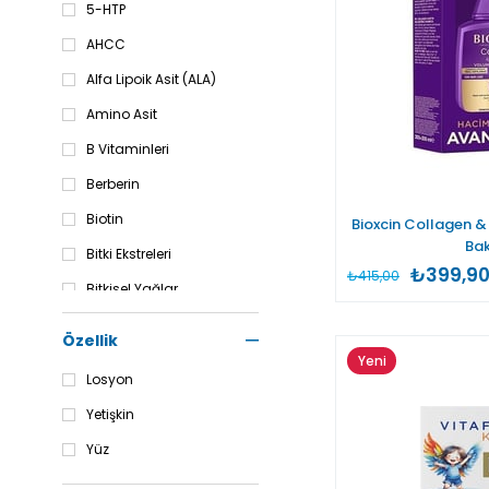
5-HTP
AHCC
Alfa Lipoik Asit (ALA)
Amino Asit
B Vitaminleri
Berberin
Biotin
Bioxcin Collagen & 
Bak
Bitki Ekstreleri
₺399,9
₺415,00
Bitkisel Yağlar
Boswellia
Özellik
Bromelain
Yeni
Losyon
Ürün
C Vitamini
Yetişkin
Cranberry
Yüz
Creatine (Kreatin)