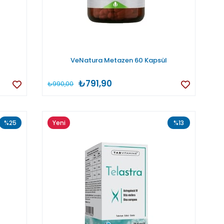
VeNatura Metazen 60 Kapsül
₺791,90
₺990,00
%25
Yeni
%13
Ürün