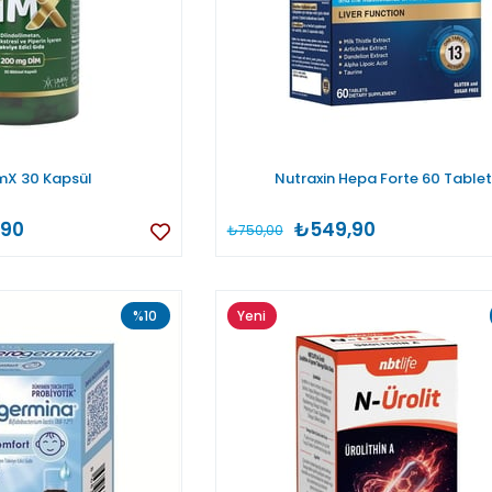
mX 30 Kapsül
Nutraxin Hepa Forte 60 Tablet
,90
₺549,90
₺750,00
%10
Yeni
Ürün