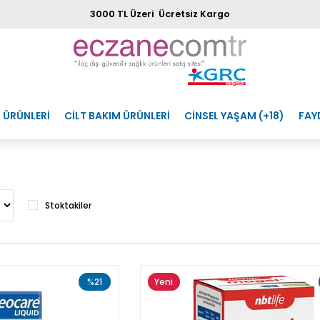
3000 TL Üzeri Ücretsiz Kargo
 ÜRÜNLERİ
CİLT BAKIM ÜRÜNLERİ
CİNSEL YAŞAM (+18)
FAY
Stoktakiler
%21
Yeni
Ürün