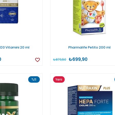
 D3 Vitamini 20 ml
Pharmalife Petito 200 ml
0
₺699,90
₺879,50
%11
Yeni
Ürün