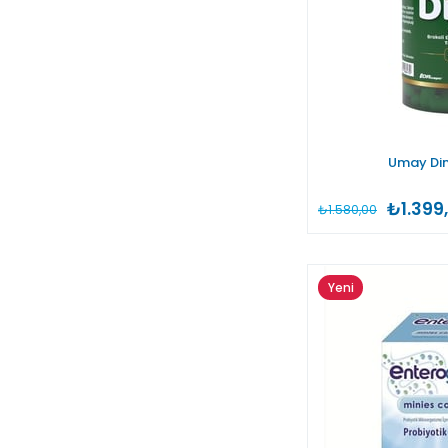
Umay Di
₺1.399
₺1.580,00
Yeni
Ürün