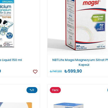
 Liquid 150 ml
NBTLife Magsi Magnezyum Sitrat P
Kapsül
0
₺599,90
₺747,00
%11
Yeni
Ürün