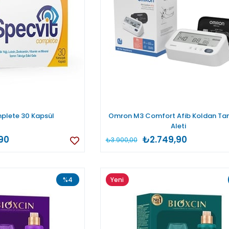
plete 30 Kapsül
Omron M3 Comfort Afib Koldan Ta
Aleti
90
₺2.749,90
₺3.900,00
%4
Yeni
Ürün