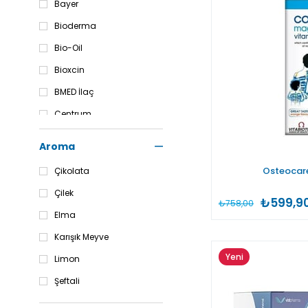
Bayer
Bioderma
Bio-Oil
Bioxcin
BMED İlaç
Centrum
Cerenad
Aroma
Colostre
Osteocare
Çikolata
Cronos Pharma
Çilek
₺599,9
Direct Nexus
₺758,00
Elma
Dynavit
Karışık Meyve
Yeni
Limon
Ürün
Şeftali