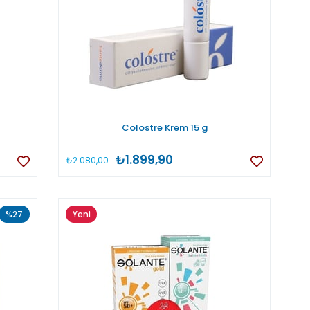
Colostre Krem 15 g
₺1.899,90
₺2.080,00
%27
Yeni
Ürün