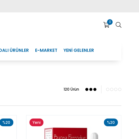
0
DALI ÜRÜNLER
E-MARKET
YENİ GELENLER
120 Ürün
%20
Yeni
%20
Ürün