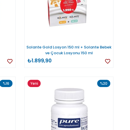
Solante Gold Losyon 150 ml + Solante Bebek
ve Çocuk Losyonu 150 ml
₺1.899,90
%16
Yeni
%20
Ürün