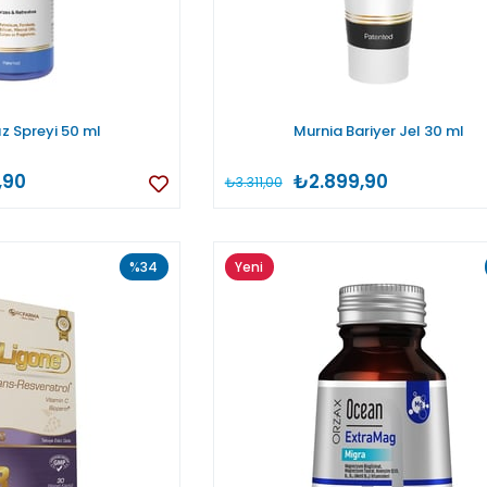
z Spreyi 50 ml
Murnia Bariyer Jel 30 ml
,90
₺2.899,90
₺3.311,00
%34
Yeni
Ürün