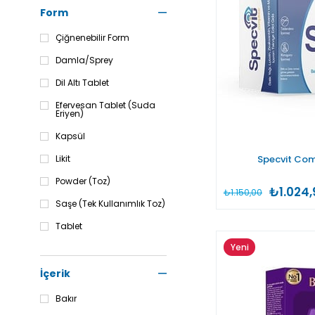
Form
Çiğnenebilir Form
Damla/Sprey
Dil Altı Tablet
Efervesan Tablet (Suda
Eriyen)
Kapsül
Likit
Specvit Com
Powder (Toz)
₺1.024,
₺1.150,00
Saşe (Tek Kullanımlık Toz)
Tablet
Yeni
Yumuşak Kapsül
Ürün
İçerik
Bakır