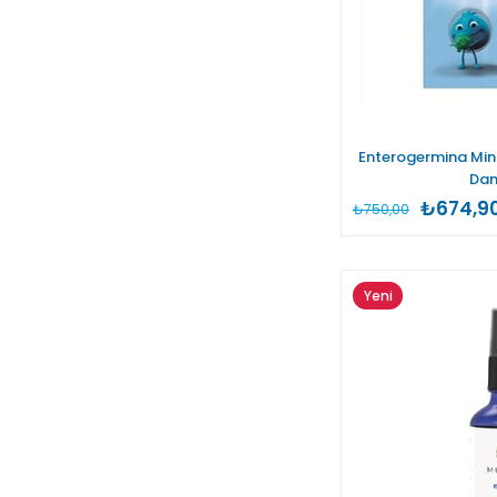
Enterogermina Min
Dam
₺674,9
₺750,00
Yeni
Ürün