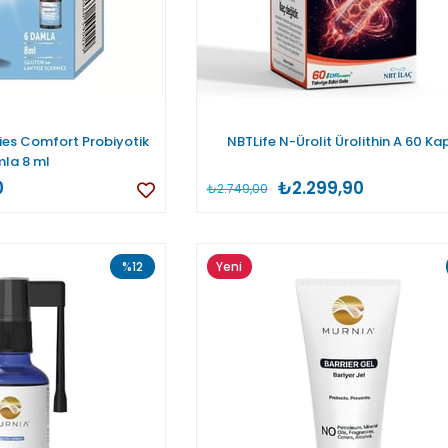
ies Comfort Probiyotik
NBTLife N-Ürolit Ürolithin A 60 Ka
la 8 ml
0
₺2.299,90
₺2.749,00
%12
Yeni
Ürün