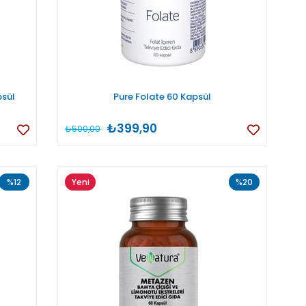
psül
Pure Folate 60 Kapsül
₺399,90
₺500,00
%12
Yeni
%20
Ürün