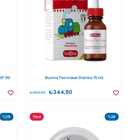
5P 90
Buona Ferrodue Damla 15 ml
₺344,90
₺430,00
%29
Yeni
%38
Ürün