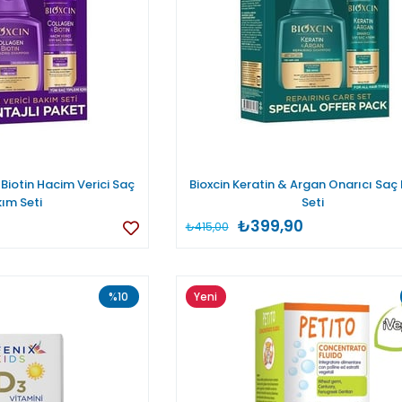
Biotin Hacim Verici Saç
Bioxcin Keratin & Argan Onarıcı Saç
ım Seti
Seti
0
₺399,90
₺415,00
%10
Yeni
Ürün