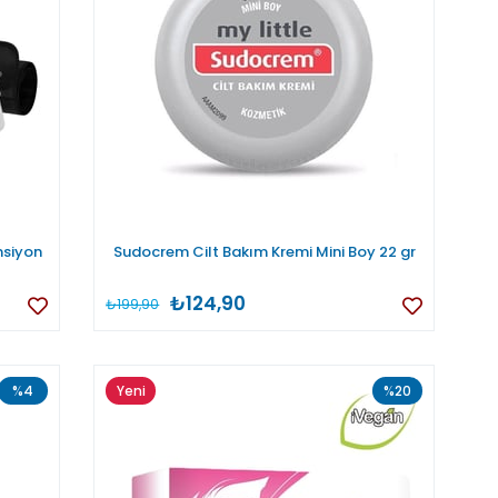
nsiyon
Sudocrem Cilt Bakım Kremi Mini Boy 22 gr
₺124,90
₺199,90
%4
Yeni
%20
Ürün