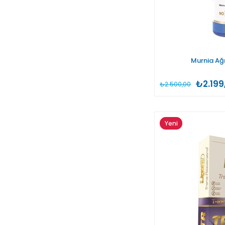
Murnia Ağı
₺2.199
₺2.500,00
Yeni
Ürün