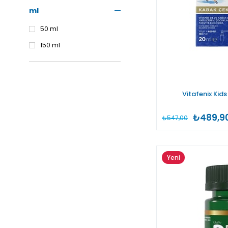
ml
50 ml
150 ml
Vitafenix Kids
₺489,9
₺547,00
Yeni
Ürün