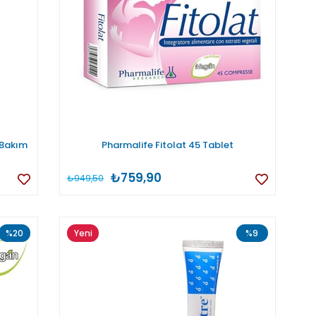
 Bakım
Pharmalife Fitolat 45 Tablet
₺759,90
₺949,50
%20
Yeni
%9
Ürün