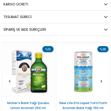
KARGO ÜCRETI
TESLIMAT SÜRECI
SIPARIŞ VE İADE SÜREÇLERI
%13
%28
Möller's Balık Yağı Şurubu
New Life Efa Liquid Tutti Frutti
Limon Aromalı 250 ml
Aromalı Balık Yağı 150 ml