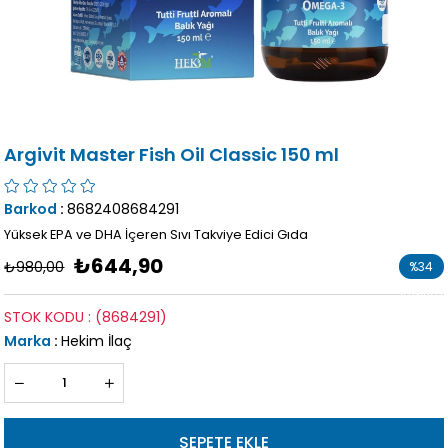
Argivit Master Fish Oil Classic 150 ml
Barkod
:
8682408684291
Yüksek EPA ve DHA İçeren Sıvı Takviye Edici Gıda
₺644,90
₺980,00
%
34
İndirim
STOK KODU
(8684291)
Marka
:
Hekim İlaç