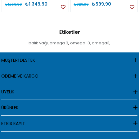
₺1.349,90
₺599,90
₺1.550,00
₺829,00
Etiketler
balık yağı
omega 3
omega-3
omega3
,
,
,
,
MÜŞTERİ DESTEK
ÖDEME VE KARGO
ÜYELİK
ÜRÜNLER
ETBIS KAYIT