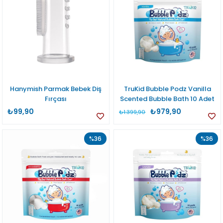
Hanymish Parmak Bebek Diş
TruKid Bubble Podz Vanilla
Fırçası
Scented Bubble Bath 10 Adet
₺99,90
₺979,90
₺1.399,90
%36
%36