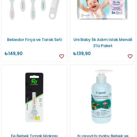
Bebedor Fırça ve Tarak Seti
Uni Baby İlk Adım Islak Mendil
3'lü Paket
₺149,90
₺139,90
Fe Bebek Tırnak Makası
b-good b-baby Bebek ve