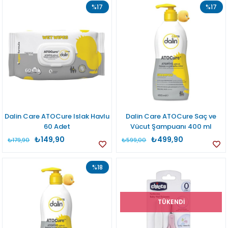
%17
%17
Dalin Care ATOCure Islak Havlu
Dalin Care ATOCure Saç ve
60 Adet
Vücut Şampuanı 400 ml
₺149,90
₺499,90
₺179,90
₺599,00
%18
TÜKENDI