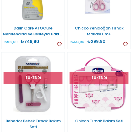
Dalin Care ATOCure
Chicco Yenidoğan Tırnak
Nemlendirici ve Besleyici Bakım
Makası 0m+
Losyonu 500 ml
₺749,90
₺299,90
₺919,00
₺334,90
TÜKENDI
TÜKENDI
Bebedor Bebek Tırnak Bakım
Chicco Tırnak Bakım Seti
Seti