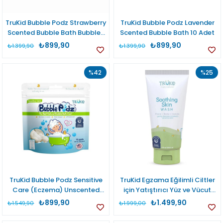
TruKid Bubble Podz Strawberry
TruKid Bubble Podz Lavender
Scented Bubble Bath Bubbles
Scented Bubble Bath 10 Adet
for All 10 Adet
₺899,90
₺899,90
₺1.399,90
₺1.399,90
%42
%25
TruKid Bubble Podz Sensitive
TruKid Egzama Eğilimli Ciltler
Care (Eczema) Unscented
için Yatıştırıcı Yüz ve Vücut
Bubble Bath 10 adet
Yıkama Jeli 236,5 ml
₺899,90
₺1.499,90
₺1.549,90
₺1.999,00