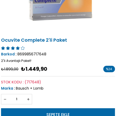
Ocuvite Complete 2'li Paket
Barkod
:
8699856717648
2'li Avantajlı Paket!
₺1.449,90
₺1.899,00
%
24
İndirim
STOK KODU
(717648)
Marka
:
Bausch + Lomb