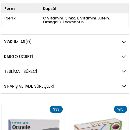
Form
Kapsül
İçerik
C Vitamini
Çinko
E Vitamini
Lutein
Omega 3
Zeaksantin
YORUMLAR
(0)
KARGO ÜCRETI
TESLIMAT SÜRECI
SIPARIŞ VE İADE SÜREÇLERI
%33
%15