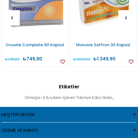
Ocuvite Complete 60 Kapsül
Macuvis Saffron 30 Kapsül
₺749,90
₺1.349,90
₺1.118,00
₺1.590,00
Etiketler
Omega-3 & Lutein içeren Takviye Edici Gıda.
,
MÜŞTERİ DESTEK
ÖDEME VE KARGO