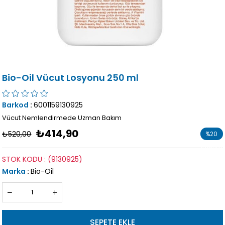
Bio-Oil Vücut Losyonu 250 ml
Barkod
:
6001159130925
Vücut Nemlendirmede Uzman Bakım
₺414,90
₺520,00
%
20
İndirim
STOK KODU
(9130925)
Marka
:
Bio-Oil