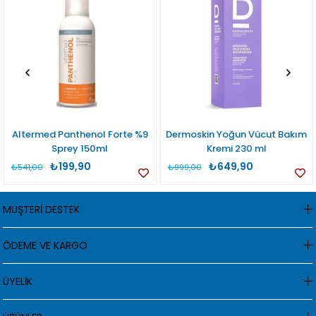
Altermed Panthenol Forte %9
Dermoskin Yoğun Vücut Bakım
Sprey 150ml
Kremi 230 ml
₺199,90
₺649,90
₺541,00
₺999,00
MÜŞTERİ DESTEK
ÖDEME VE KARGO
ÜYELİK