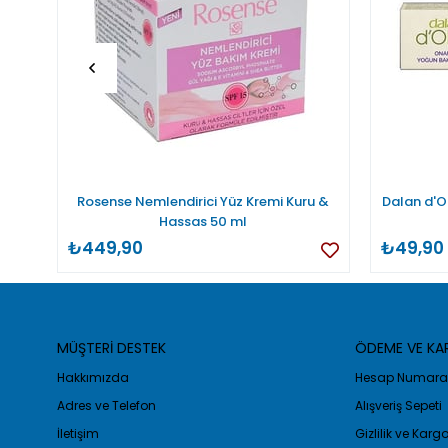
Rosense Nemlendirici Yüz Kremi Kuru &
Dalan d'O
Hassas 50 ml
₺449,90
₺49,90
MÜŞTERİ DESTEK
ÖDEME VE K
Hakkımızda
Hesap Numaral
Adres ve Telefon
Alışveriş Sepeti
İletişim
Gizlilik ve Kar