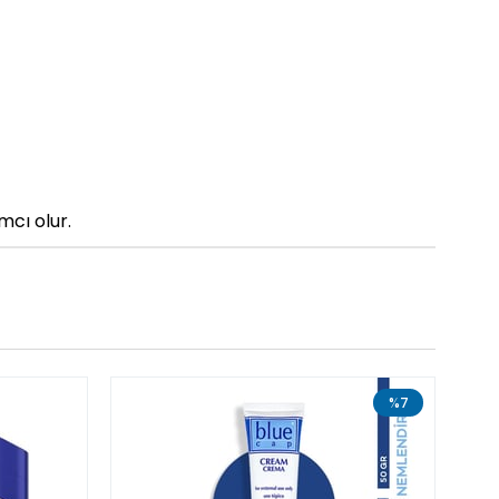
mcı olur.
%7