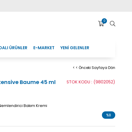
0
DALI ÜRÜNLER
E-MARKET
YENİ GELENLER
< < Önceki Sayfaya Dön
tensive Baume 45 ml
STOK KODU
(9802052)
n Nemlendirici Bakım Kremi
%
8
İndirim