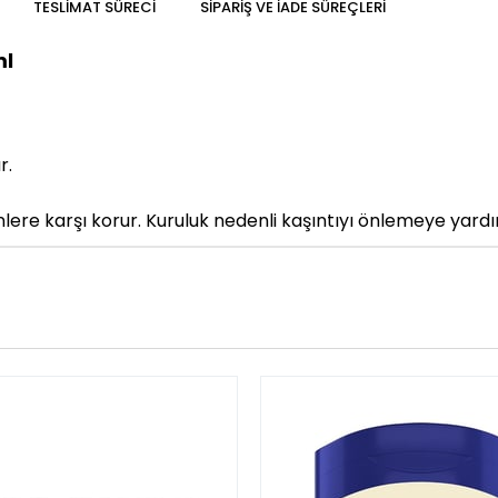
TESLIMAT SÜRECI
SIPARIŞ VE İADE SÜREÇLERI
ml
r.
enlere karşı korur. Kuruluk nedenli kaşıntıyı önlemeye yardı