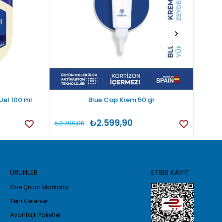
 Jel 100 ml
Blue Cap Krem 50 gr
Der
₺2.599,90
₺2.799,00
₺89
ÜRÜNLER
ETBIS KAYIT
Öne Çıkan Markalar
Yeni Gelenler
Avantajlı Paketler