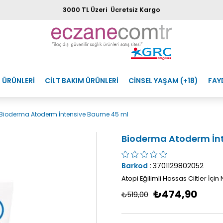
3000 TL Üzeri Ücretsiz Kargo
 ÜRÜNLERİ
CİLT BAKIM ÜRÜNLERİ
CİNSEL YAŞAM (+18)
FAY
Bioderma Atoderm İntensive Baume 45 ml
Bioderma Atoderm İn
Barkod
:
3701129802052
Atopi Eğilimli Hassas Ciltler İçi
₺474,90
₺519,00