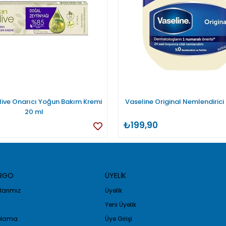
live Onarıcı Yoğun Bakım Kremi
Vaseline Original Nemlendirici
20 ml
₺199,90
ARGO
ÜYELİK
arımız
Üyelik
Yeni Üyelik
golama
Üye Girişi