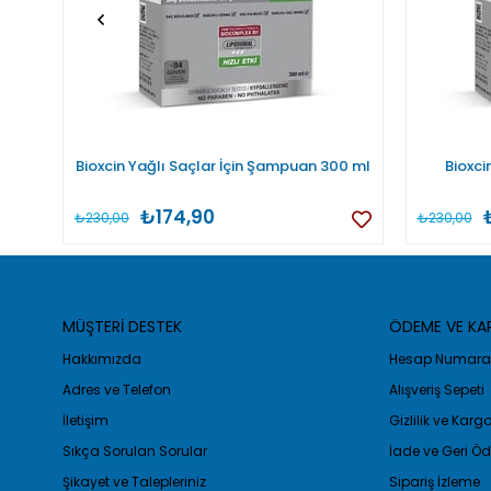
Bioxcin Yağlı Saçlar İçin Şampuan 300 ml
Bioxci
₺174,90
₺230,00
₺230,00
MÜŞTERİ DESTEK
ÖDEME VE K
Hakkımızda
Hesap Numaral
Adres ve Telefon
Alışveriş Sepeti
İletişim
Gizlilik ve Kar
Sıkça Sorulan Sorular
İade ve Geri 
Şikayet ve Talepleriniz
Sipariş İzleme