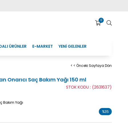
0
DALI ÜRÜNLER
E-MARKET
YENİ GELENLER
< < Önceki Sayfaya Dön
gan Onarıcı Saç Bakım Yağı 150 ml
STOK KODU
(2631637)
aç Bakım Yağı
%
35
İndirim