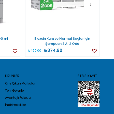
00 ml
Bioxcin Kuru ve Normal Saçlar İçin
Bio
Şampuan 3 Al 2 Öde
₺374,90
₺460,00
₺46
ÜRÜNLER
ETBIS KAYIT
Öne Çıkan Markalar
Yeni Gelenler
Avantajlı Paketler
İndirimdekiler