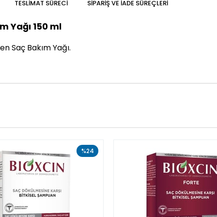
TESLIMAT SÜRECI
SIPARIŞ VE İADE SÜREÇLERI
ım Yağı 150 ml
en Saç Bakım Yağı.
%24