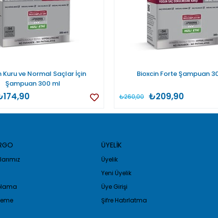
n Kuru ve Normal Saçlar İçin
Bioxcin Forte Şampuan 3
Şampuan 300 ml
₺174,90
₺209,90
₺260,00
ARGO
ÜYELİK
arımız
Üyelik
Yeni Üyelik
golama
Üye Girişi
Ödeme
Şifre Hatırlatma