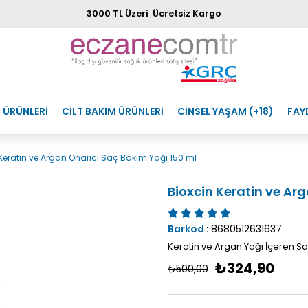
3000 TL Üzeri Ücretsiz Kargo
 ÜRÜNLERİ
CİLT BAKIM ÜRÜNLERİ
CİNSEL YAŞAM (+18)
FAY
Keratin ve Argan Onarıcı Saç Bakım Yağı 150 ml
Bioxcin Keratin ve Ar
Barkod
:
8680512631637
Keratin ve Argan Yağı İçeren S
₺324,90
₺500,00