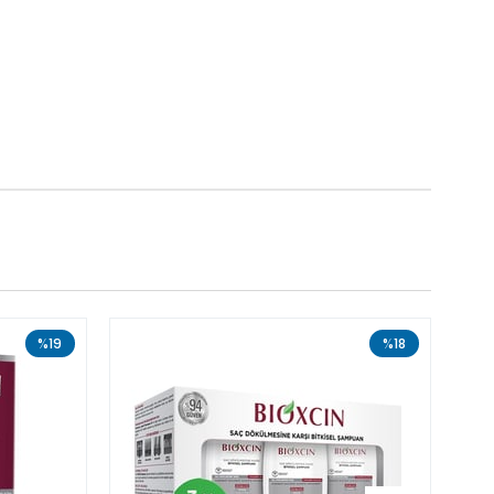
%19
%18