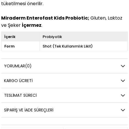
tüketilmesi önerilir.
Miraderm Enterofast Kids Probiotic;
Gluten, Laktoz
ve Şeker
İçermez
.
İçerik
Probiyotik
Form
Shot (Tek Kullanımlık Likit)
YORUMLAR
(0)
KARGO ÜCRETI
TESLIMAT SÜRECI
SIPARIŞ VE İADE SÜREÇLERI