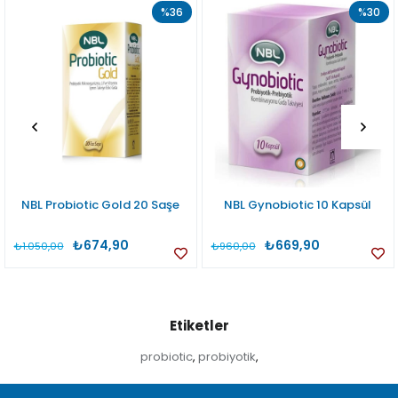
%36
%30
NBL Probiotic Gold 20 Saşe
NBL Gynobiotic 10 Kapsül
₺674,90
₺669,90
₺1.050,00
₺960,00
Etiketler
probiotic
probiyotik
,
,