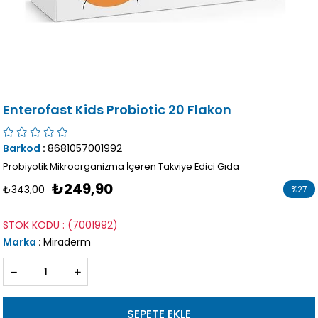
Enterofast Kids Probiotic 20 Flakon
Barkod
:
8681057001992
Probiyotik Mikroorganizma İçeren Takviye Edici Gıda
₺249,90
₺343,00
%
27
İndirim
STOK KODU
(7001992)
Marka
:
Miraderm