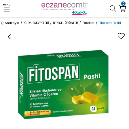
0
MENU
Anasayfa
GIDA TAKVİYELERİ
BİTKİSEL ÜRÜNLER
Pastiller
Fitospan Pastil