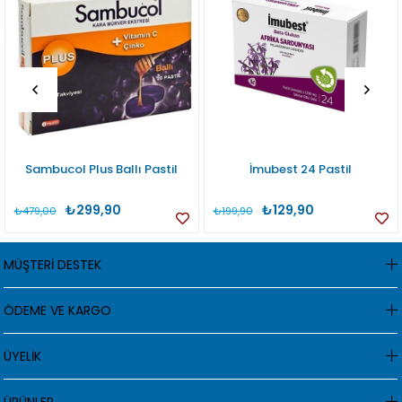
Sambucol Plus Ballı Pastil
İmubest 24 Pastil
₺299,90
₺129,90
₺479,00
₺199,90
MÜŞTERİ DESTEK
ÖDEME VE KARGO
ÜYELİK
ÜRÜNLER