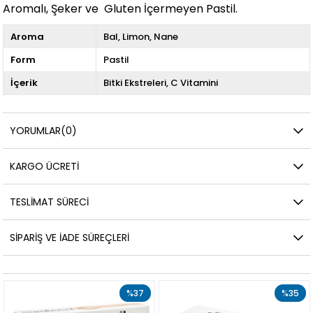
Aromalı, Şeker ve Gluten İçermeyen Pastil.
Aroma
Bal
Limon
Nane
Form
Pastil
İçerik
Bitki Ekstreleri
C Vitamini
YORUMLAR
(0)
KARGO ÜCRETI
TESLIMAT SÜRECI
SIPARIŞ VE İADE SÜREÇLERI
%37
%35