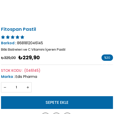
Fitospan Pastil
Barkod
:
8681812046145
Bitki Ekstreleri ve C Vitamini İçeren Pastil
₺229,90
₺329,00
%
30
İndirim
STOK KODU
(046145)
Marka
:
Edis Pharma