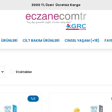
3000 TL Üzeri Ücretsiz Kargo
 ÜRÜNLERİ
CİLT BAKIM ÜRÜNLERİ
CİNSEL YAŞAM (+18)
FAY
Stoktakiler
%11