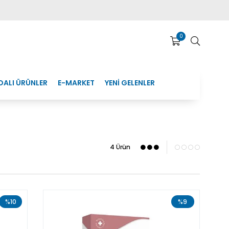
0
DALI ÜRÜNLER
E-MARKET
YENİ GELENLER
4 Ürün
%10
%9