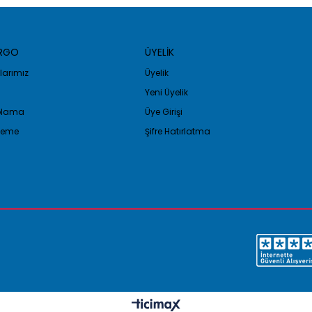
ARGO
ÜYELİK
arımız
Üyelik
Yeni Üyelik
golama
Üye Girişi
Ödeme
Şifre Hatırlatma