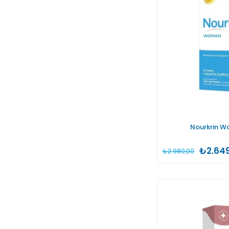
Nourkrin W
₺2.64
₺2.980,00