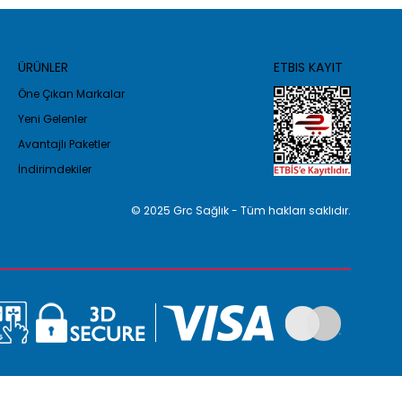
ÜRÜNLER
ETBIS KAYIT
Öne Çıkan Markalar
Yeni Gelenler
Avantajlı Paketler
İndirimdekiler
© 2025 Grc Sağlık - Tüm hakları saklıdır.