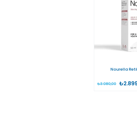
Nourella Ret
₺2.899
₺3.080,00