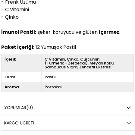
- Frenk Üzümü
- C Vitamini
- Çinko
İmunol Pastil;
şeker, koruyucu ve glüten
içermez
.
Paket İçeriği:
12 Yumuşak Pastil
İçerik
C Vitamini
Çinko
Curcumin
(Turmeric - Zerdeçal)
Meyan Kökü
Sambucus Nigra
Zencefil Ekstresi
Form
Pastil
Aroma
Portakal
YORUMLAR
(0)
KARGO ÜCRETI