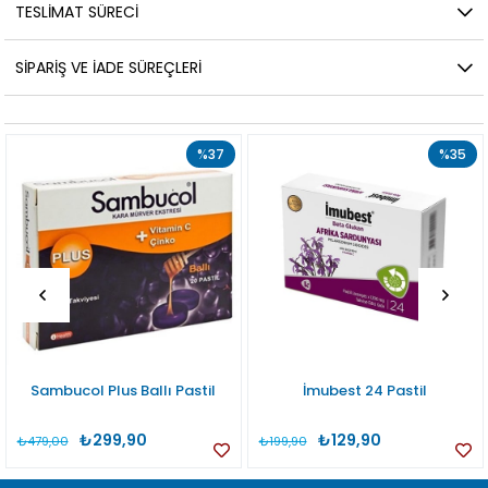
TESLIMAT SÜRECI
SIPARIŞ VE İADE SÜREÇLERI
%37
%35
Sambucol Plus Ballı Pastil
İmubest 24 Pastil
₺299,90
₺129,90
₺479,00
₺199,90