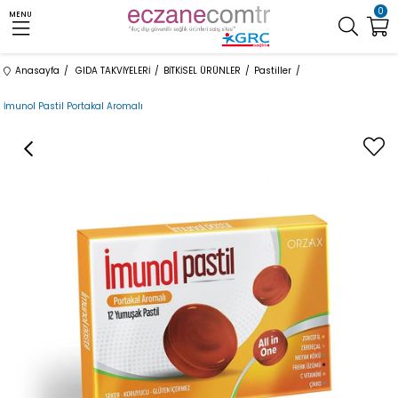
0
MENU
Anasayfa
GIDA TAKVİYELERİ
BİTKİSEL ÜRÜNLER
Pastiller
İmunol Pastil Portakal Aromalı