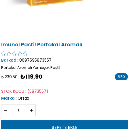
İmunol Pastil Portakal Aromalı
Barkod
:
8697595873557
Portakal Aromalı Yumuşak Pastil
₺119,90
₺239,50
%
50
İndirim
STOK KODU
(5873557)
Marka
:
Orzax