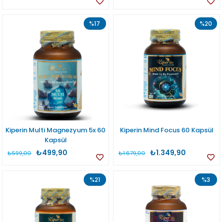
%17
%20
Kiperin Multi Magnezyum 5x 60
Kiperin Mind Focus 60 Kapsül
Kapsül
₺499,90
₺1.349,90
₺599,00
₺1.679,00
%21
%3