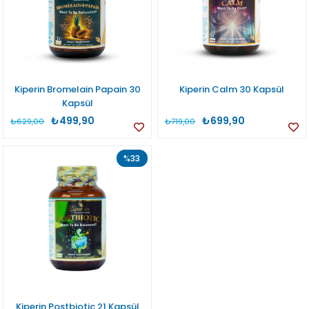
Kiperin Bromelain Papain 30
Kiperin Calm 30 Kapsül
Kapsül
₺499,90
₺699,90
₺629,00
₺719,00
%33
Kiperin Postbiotic 21 Kapsül