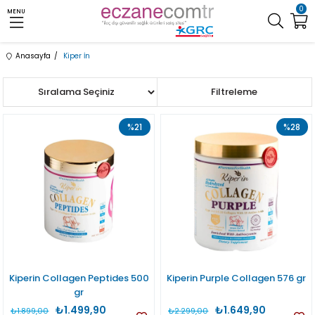
0
MENU
Anasayfa
Kiper İn
Sıralama
Filtreleme
%21
%28
Kiperin Collagen Peptides 500
Kiperin Purple Collagen 576 gr
gr
₺1.499,90
₺1.649,90
₺1.899,00
₺2.299,00