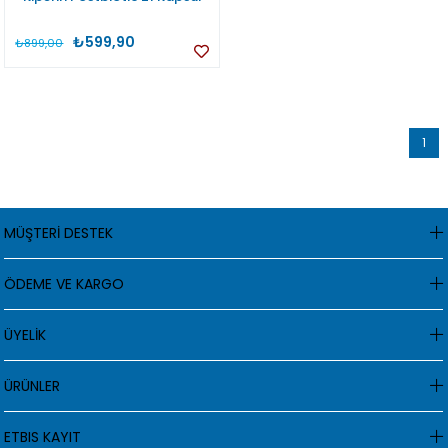
₺599,90
₺899,00
1
MÜŞTERİ DESTEK
ÖDEME VE KARGO
ÜYELİK
ÜRÜNLER
ETBIS KAYIT