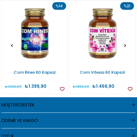
%14
%21
Com Rinex 60 Kapsül
Com Vitexia 60 Kapsül
₺1.399,90
₺1.469,90
₺1.625,00
₺1.855,00
MÜŞTERİ DESTEK
ÖDEME VE KARGO
ÜYELİK