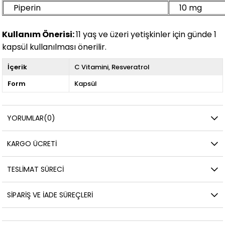
Piperin
10 mg
Kullanım Önerisi:
11 yaş ve üzeri yetişkinler için günde 1
kapsül kullanılması önerilir.
İçerik
C Vitamini
Resveratrol
Form
Kapsül
YORUMLAR
(0)
KARGO ÜCRETI
TESLIMAT SÜRECI
SIPARIŞ VE İADE SÜREÇLERI