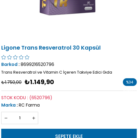
Ligone Trans Resveratrol 30 Kapsül
Barkod
:
8699216520796
Trans Resveratrol ve Vitamin C İçeren Takviye Edici Gıda
₺1.149,90
₺1.750,00
%
34
İndirim
STOK KODU
(6520796)
Marka
:
RC Farma