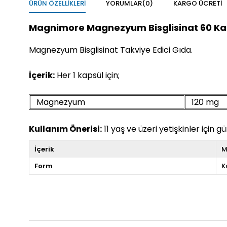
ÜRÜN ÖZELLIKLERI
YORUMLAR
(0)
KARGO ÜCRETI
Magnimore Magnezyum Bisglisinat 60 Ka
Magnezyum Bisglisinat Takviye Edici Gıda.
İçerik:
Her 1 kapsül için;
Magnezyum
120 mg
Kullanım Önerisi:
11 yaş ve üzeri yetişkinler için gü
İçerik
M
Form
K