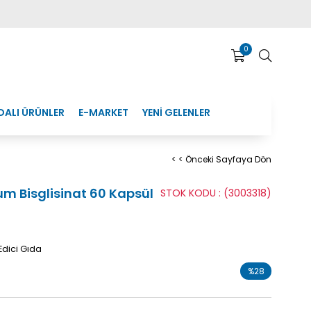
0
DALI ÜRÜNLER
E-MARKET
YENİ GELENLER
< < Önceki Sayfaya Dön
 Bisglisinat 60 Kapsül
STOK KODU
(3003318)
Edici Gıda
%
28
İndirim