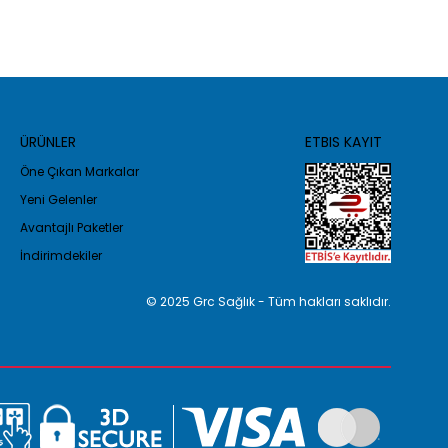
ÜRÜNLER
ETBIS KAYIT
Öne Çıkan Markalar
Yeni Gelenler
Avantajlı Paketler
İndirimdekiler
© 2025 Grc Sağlık - Tüm hakları saklıdır.