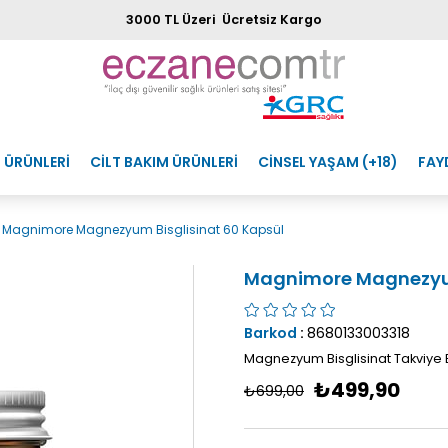
3000 TL Üzeri Ücretsiz Kargo
 ÜRÜNLERİ
CİLT BAKIM ÜRÜNLERİ
CİNSEL YAŞAM (+18)
FAY
Magnimore Magnezyum Bisglisinat 60 Kapsül
Magnimore Magnezyum
Barkod
:
8680133003318
Magnezyum Bisglisinat Takviye 
₺499,90
₺699,00