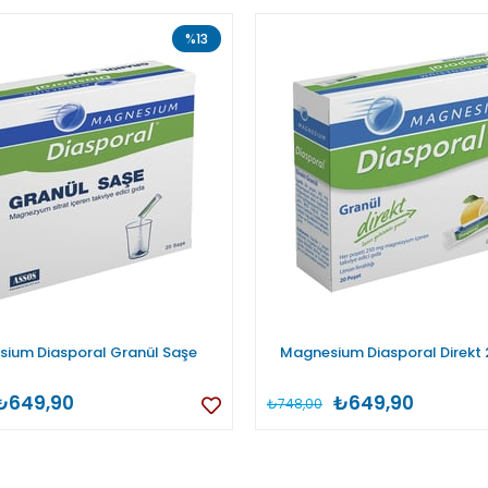
%13
ium Diasporal Granül Saşe
Magnesium Diasporal Direkt 
₺649,90
₺649,90
₺748,00