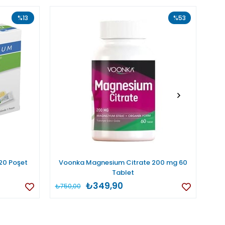
%13
%53
20 Poşet
Voonka Magnesium Citrate 200 mg 60
Tablet
₺349,90
₺750,00
₺65