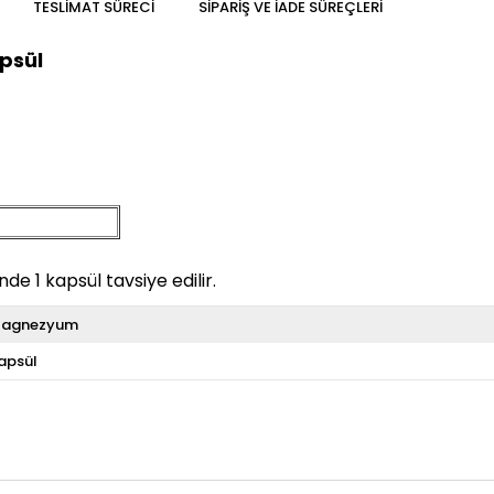
TESLIMAT SÜRECI
SIPARIŞ VE İADE SÜREÇLERI
psül
nde 1 kapsül tavsiye edilir.
agnezyum
apsül