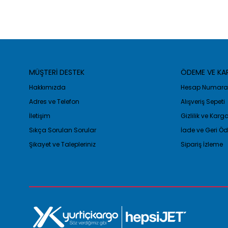
MÜŞTERİ DESTEK
ÖDEME VE K
Hakkımızda
Hesap Numaral
Adres ve Telefon
Alışveriş Sepeti
İletişim
Gizlilik ve Kar
Sıkça Sorulan Sorular
İade ve Geri 
Şikayet ve Talepleriniz
Sipariş İzleme