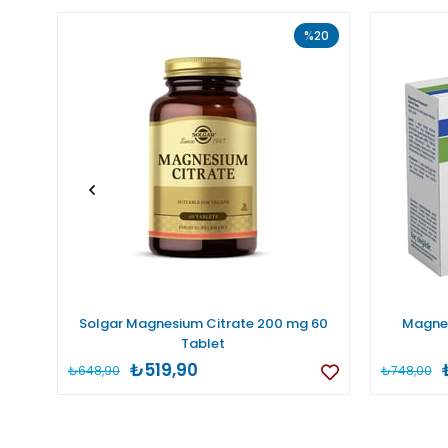
%20
Solgar Magnesium Citrate 200 mg 60
Magnes
Tablet
₺519,90
₺648,90
₺748,00