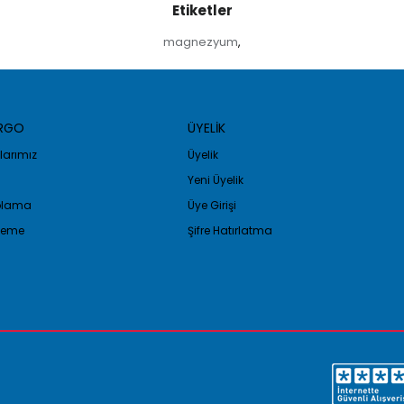
Etiketler
magnezyum
,
ARGO
ÜYELİK
arımız
Üyelik
Yeni Üyelik
golama
Üye Girişi
Ödeme
Şifre Hatırlatma