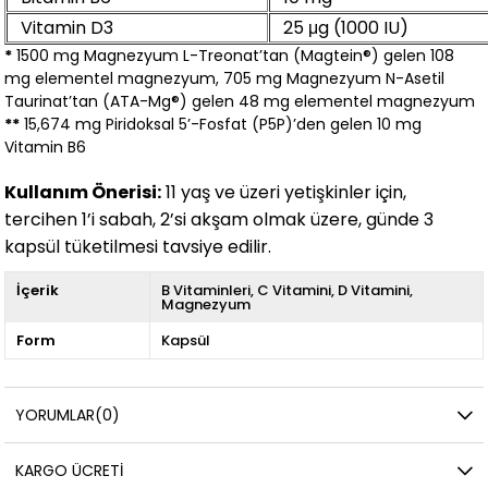
Vitamin D3
25 μg (1000 IU)
*
1500 mg Magnezyum L-Treonat’tan (Magtein®) gelen 108
mg elementel magnezyum, 705 mg Magnezyum N-Asetil
Taurinat’tan (ATA-Mg®) gelen 48 mg elementel magnezyum
**
15,674 mg Piridoksal 5’-Fosfat (P5P)’den gelen 10 mg
Vitamin B6
Kullanım Önerisi:
11 yaş ve üzeri yetişkinler için,
tercihen 1’i sabah, 2’si akşam olmak üzere, günde 3
kapsül tüketilmesi tavsiye edilir.
İçerik
B Vitaminleri
C Vitamini
D Vitamini
Magnezyum
Form
Kapsül
YORUMLAR
(0)
KARGO ÜCRETI