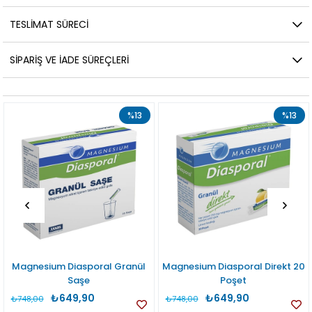
TESLIMAT SÜRECI
SIPARIŞ VE İADE SÜREÇLERI
%13
%13
Magnesium Diasporal Granül
Magnesium Diasporal Direkt 20
Saşe
Poşet
₺649,90
₺649,90
748,00
₺748,00
₺