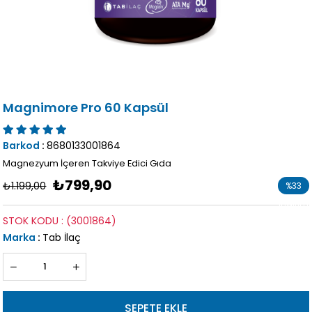
Magnimore Pro 60 Kapsül
Barkod
:
8680133001864
Magnezyum İçeren Takviye Edici Gıda
₺799,90
₺1.199,00
%
33
İndirim
STOK KODU
(3001864)
Marka
:
Tab İlaç