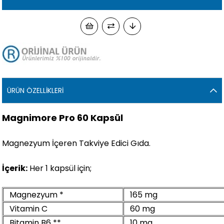
ÜRÜN ÖZELLIKLERI
Magnimore Pro 60 Kapsül
Magnezyum İçeren Takviye Edici Gıda.
İçerik:
Her 1 kapsül için;
Magnezyum *
165 mg
Vitamin C
60 mg
Bitamin B6 **
10 mg