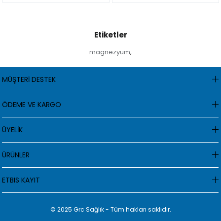
Etiketler
magnezyum
,
MÜŞTERİ DESTEK
ÖDEME VE KARGO
ÜYELİK
ÜRÜNLER
ETBIS KAYIT
© 2025 Grc Sağlık - Tüm hakları saklıdır.