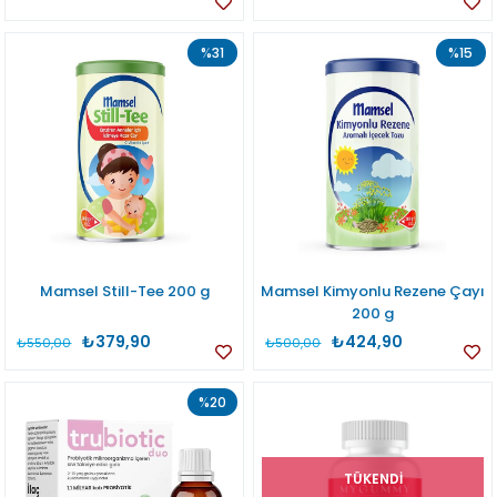
%31
%15
Mamsel Still-Tee 200 g
Mamsel Kimyonlu Rezene Çayı
200 g
₺379,90
₺424,90
₺550,00
₺500,00
%20
TÜKENDI