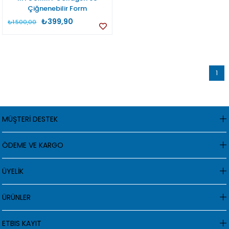
Çiğnenebilir Form
₺399,90
₺1.500,00
1
MÜŞTERİ DESTEK
ÖDEME VE KARGO
ÜYELİK
ÜRÜNLER
ETBIS KAYIT