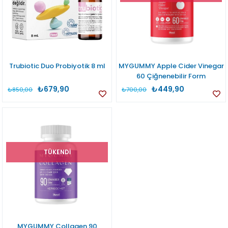
Trubiotic Duo Probiyotik 8 ml
MYGUMMY Apple Cider Vinegar
60 Çiğnenebilir Form
₺679,90
₺449,90
₺850,00
₺700,00
TÜKENDI
MYGUMMY Collagen 90