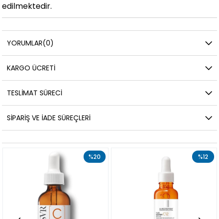
edilmektedir.
YORUMLAR
(0)
KARGO ÜCRETI
TESLIMAT SÜRECI
SIPARIŞ VE İADE SÜREÇLERI
%20
%12