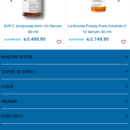
SVR C Ampoule Anti-Ox Serum
La Roche Posay Pure Vitamin C
30 ml
12 Serum 30 ml
₺2.499,90
₺2.749,90
₺3.140,00
₺3.119,00
MÜŞTERİ DESTEK
ÖDEME VE KARGO
ÜYELİK
ÜRÜNLER
ETBIS KAYIT