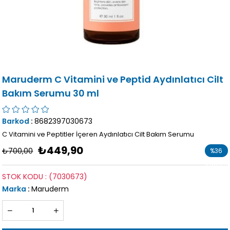
Maruderm C Vitamini ve Peptid Aydınlatıcı Cilt
Bakım Serumu 30 ml
Barkod
:
8682397030673
C Vitamini ve Peptitler İçeren Aydınlatıcı Cilt Bakım Serumu
₺449,90
₺700,00
%
36
İndirim
STOK KODU
(7030673)
Marka
:
Maruderm