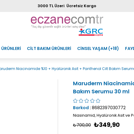
3000 TL Üzeri Ücretsiz Kargo
 ÜRÜNLERİ
CİLT BAKIM ÜRÜNLERİ
CİNSEL YAŞAM (+18)
FAY
ruderm Niacinamide %10 + Hyalüronik Asit + Panthenol Cilt Bakım Serum
Maruderm Niacinamide 
Bakım Serumu 30 ml
Barkod
:
8682397030772
Niasinamid, Hyalüronik Asit ve 
₺349,90
₺700,00