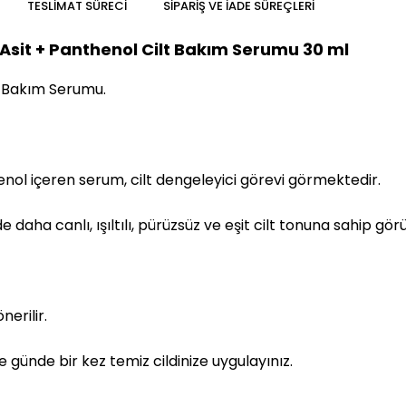
TESLIMAT SÜRECI
SIPARIŞ VE İADE SÜREÇLERI
sit + Panthenol Cilt Bakım Serumu 30 ml
t Bakım Serumu.
nol içeren serum, cilt dengeleyici görevi görmektedir.
 daha canlı, ışıltılı, pürüzsüz ve eşit cilt tonuna sahip gö
nerilir.
ünde bir kez temiz cildinize uygulayınız.