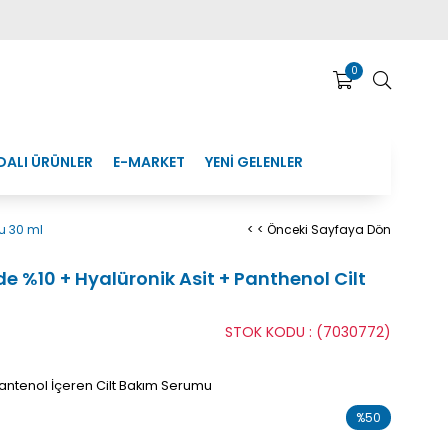
0
DALI ÜRÜNLER
E-MARKET
YENİ GELENLER
u 30 ml
< < Önceki Sayfaya Dön
%10 + Hyalüronik Asit + Panthenol Cilt
STOK KODU
(7030772)
Pantenol İçeren Cilt Bakım Serumu
%
50
İndirim