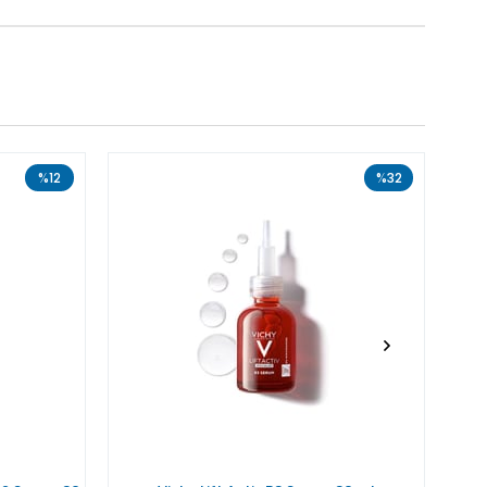
%12
%32