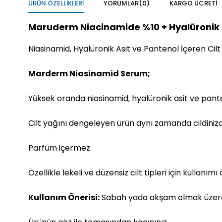
ÜRÜN ÖZELLIKLERI
YORUMLAR
(0)
KARGO ÜCRETI
Maruderm Niacinamide %10 + Hyalüronik A
Niasinamid, Hyalüronik Asit ve Pantenol İçeren Cil
Marderm Niasinamid Serum;
Yüksek oranda niasinamid, hyalüronik asit ve pante
Cilt yağını dengeleyen ürün aynı zamanda cildinizde
Parfüm içermez.
Özellikle lekeli ve düzensiz cilt tipleri için kullanımı ö
Kullanım Önerisi:
Sabah yada akşam olmak üzere g