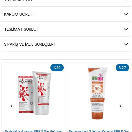
KARGO ÜCRETI
TESLIMAT SÜRECI
SIPARIŞ VE İADE SÜREÇLERI
%20
%27
Solante Acnes SPF 50+ Güneş
Sebamed Güneş Kremi SPF 50+