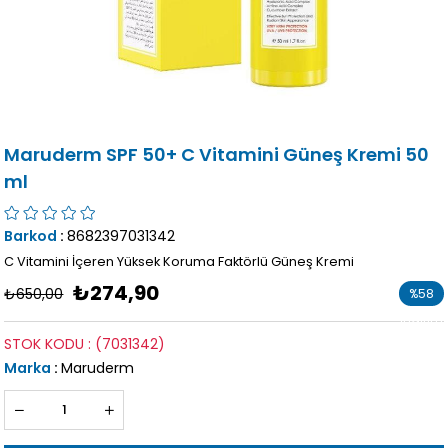
Maruderm SPF 50+ C Vitamini Güneş Kremi 50
ml
Barkod
:
8682397031342
C Vitamini İçeren Yüksek Koruma Faktörlü Güneş Kremi
₺274,90
₺650,00
%
58
İndirim
STOK KODU
(7031342)
Marka
:
Maruderm