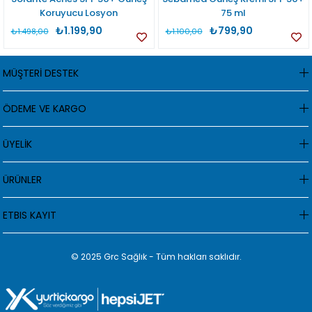
Koruyucu Losyon
75 ml
₺1.199,90
₺799,90
₺1.498,00
₺1.100,00
MÜŞTERİ DESTEK
ÖDEME VE KARGO
ÜYELİK
ÜRÜNLER
ETBIS KAYIT
© 2025 Grc Sağlık - Tüm hakları saklıdır.