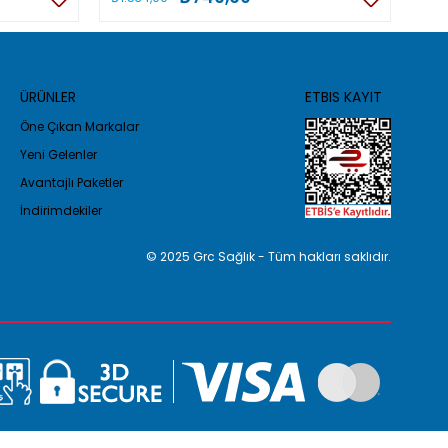
ÜRÜNLER
ETBIS KAYIT
Öne Çıkan Markalar
Yeni Gelenler
Avantajlı Paketler
İndirimdekiler
© 2025 Grc Sağlık - Tüm hakları saklıdır.