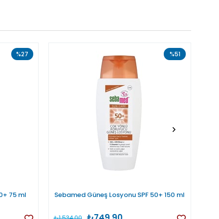
%27
%51
0+ 75 ml
Sebamed Güneş Losyonu SPF 50+ 150 ml
₺749,90
₺1.534,00
₺74