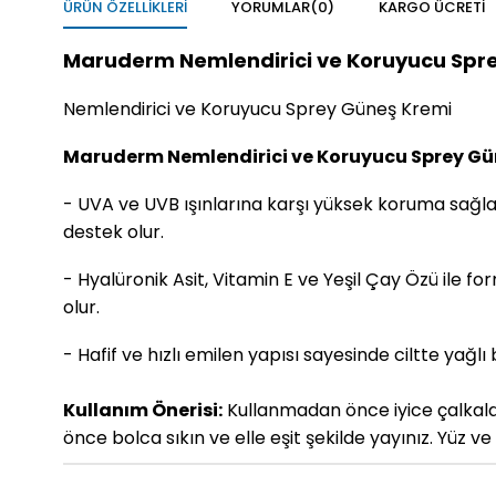
ÜRÜN ÖZELLIKLERI
YORUMLAR
(0)
KARGO ÜCRETI
Maruderm Nemlendirici ve Koruyucu Spre
Nemlendirici ve Koruyucu Sprey Güneş Kremi
Maruderm Nemlendirici ve Koruyucu Sprey Gü
- UVA ve UVB ışınlarına karşı yüksek koruma sağlar
destek olur.
- Hyalüronik Asit, Vitamin E ve Yeşil Çay Özü ile fo
olur.
- Hafif ve hızlı emilen yapısı sayesinde ciltte yağl
Kullanım Önerisi:
Kullanmadan önce iyice çalkalay
önce bolca sıkın ve elle eşit şekilde yayınız. Yüz v