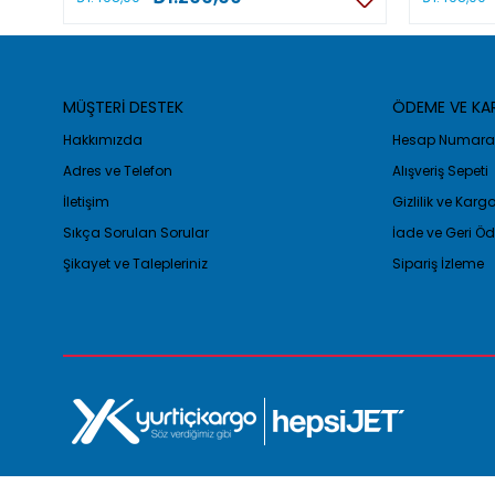
MÜŞTERİ DESTEK
ÖDEME VE K
Hakkımızda
Hesap Numaral
Adres ve Telefon
Alışveriş Sepeti
İletişim
Gizlilik ve Kar
Sıkça Sorulan Sorular
İade ve Geri 
Şikayet ve Talepleriniz
Sipariş İzleme