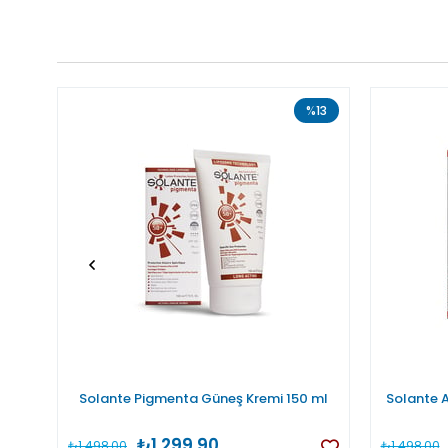
%13
Solante Pigmenta Güneş Kremi 150 ml
Solante 
₺1.299,90
₺1.498,00
₺1.498,00