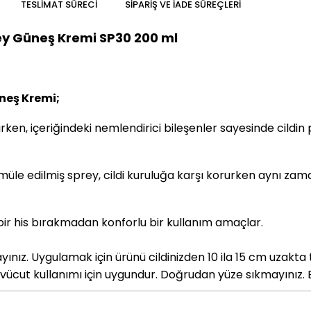
TESLIMAT SÜRECI
SIPARIŞ VE İADE SÜREÇLERI
y Güneş Kremi SP30 200 ml
neş Kremi;
ken, içeriğindeki nemlendirici bileşenler sayesinde cildi
rmüle edilmiş sprey, cildi kuruluğa karşı korurken aynı zama
ı bir his bırakmadan konforlu bir kullanım amaçlar.
ınız. Uygulamak için ürünü cildinizden 10 ila 15 cm uzak
e vücut kullanımı için uygundur. Doğrudan yüze sıkmayınız. E