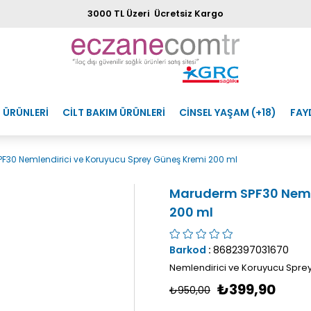
3000 TL Üzeri Ücretsiz Kargo
 ÜRÜNLERİ
CİLT BAKIM ÜRÜNLERİ
CİNSEL YAŞAM (+18)
FAY
F30 Nemlendirici ve Koruyucu Sprey Güneş Kremi 200 ml
Maruderm SPF30 Nemle
200 ml
Barkod
:
8682397031670
Nemlendirici ve Koruyucu Spre
₺399,90
₺950,00