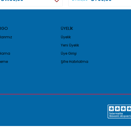
ARGO
ÜYELİK
arımız
Üyelik
Yeni Üyelik
golama
Üye Girişi
Ödeme
Şifre Hatırlatma