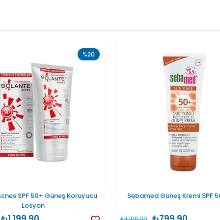
%20
Acnes SPF 50+ Güneş Koruyucu
Sebamed Güneş Kremi SPF 5
Losyon
₺1.199,90
₺799,90
₺1.100,00