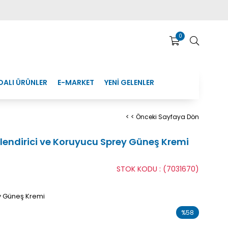
0
DALI ÜRÜNLER
E-MARKET
YENİ GELENLER
< < Önceki Sayfaya Dön
ndirici ve Koruyucu Sprey Güneş Kremi
STOK KODU
(7031670)
y Güneş Kremi
%
58
İndirim