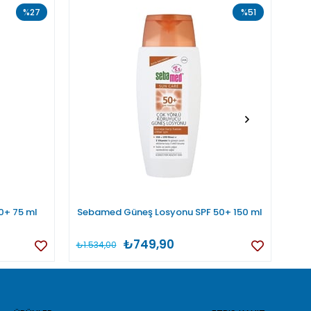
%27
%51
0+ 75 ml
Sebamed Güneş Losyonu SPF 50+ 150 ml
₺749,90
₺1.534,00
₺74