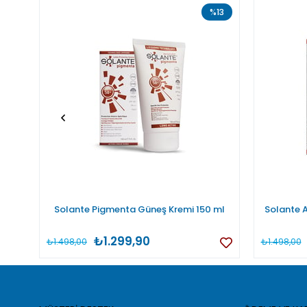
%13
Solante Pigmenta Güneş Kremi 150 ml
Solante 
₺1.299,90
₺1.498,00
₺1.498,00