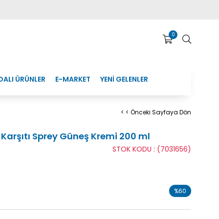
0
DALI ÜRÜNLER
E-MARKET
YENİ GELENLER
< < Önceki Sayfaya Dön
Karşıtı Sprey Güneş Kremi 200 ml
STOK KODU
(7031656)
%
60
İndirim