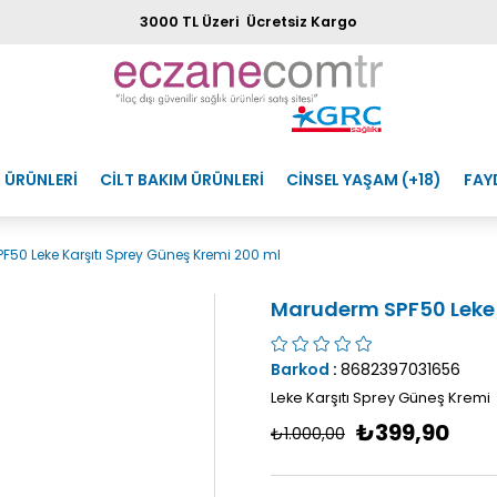
3000 TL Üzeri Ücretsiz Kargo
 ÜRÜNLERİ
CİLT BAKIM ÜRÜNLERİ
CİNSEL YAŞAM (+18)
FAY
50 Leke Karşıtı Sprey Güneş Kremi 200 ml
Maruderm SPF50 Leke 
Barkod
:
8682397031656
Leke Karşıtı Sprey Güneş Kremi
₺399,90
₺1.000,00