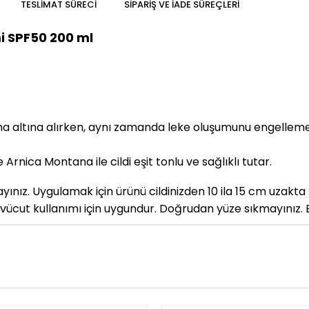
TESLIMAT SÜRECI
SIPARIŞ VE İADE SÜREÇLERI
i SPF50
200 ml
ruma altına alırken, aynı zamanda leke oluşumunu engellem
Arnica Montana ile cildi eşit tonlu ve sağlıklı tutar.
yınız. Uygulamak için ürünü cildinizden 10 ila 15 cm uzak
e vücut kullanımı için uygundur. Doğrudan yüze sıkmayınız. E