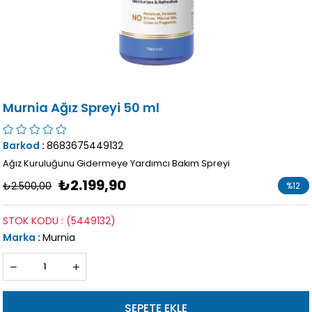
Murnia Ağız Spreyi 50 ml
Barkod
:
8683675449132
Ağız Kuruluğunu Gidermeye Yardımcı Bakım Spreyi
₺2.199,90
₺2.500,00
%
12
İndirim
STOK KODU
(5449132)
Marka
:
Murnia