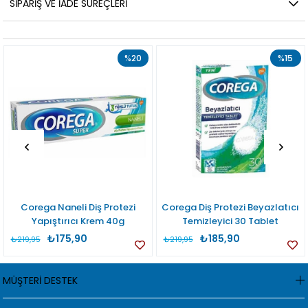
SIPARIŞ VE İADE SÜREÇLERI
%20
%15
Corega Naneli Diş Protezi
Corega Diş Protezi Beyazlatıcı
Yapıştırıcı Krem 40g
Temizleyici 30 Tablet
₺175,90
₺185,90
₺219,95
₺219,95
MÜŞTERİ DESTEK