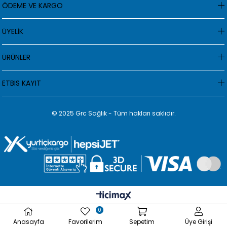
ÖDEME VE KARGO
ÜYELİK
ÜRÜNLER
ETBIS KAYIT
© 2025 Grc Sağlık - Tüm hakları saklıdır.
0
Anasayfa
Favorilerim
Sepetim
Üye Girişi