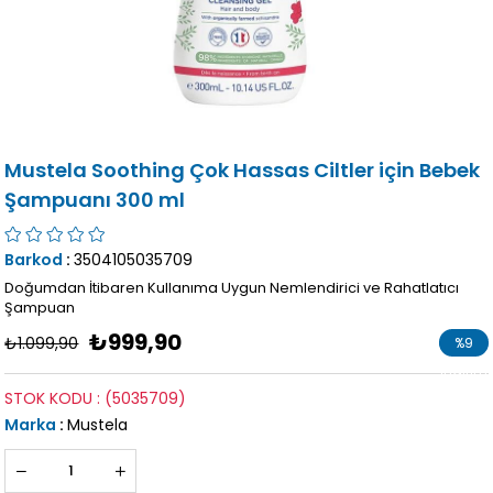
​Mustela Soothing Çok Hassas Ciltler için Bebek
Şampuanı 300 ml
Barkod
:
3504105035709
Doğumdan İtibaren Kullanıma Uygun Nemlendirici ve Rahatlatıcı
Şampuan
₺999,90
₺1.099,90
%
9
İndirim
STOK KODU
(5035709)
Marka
:
Mustela