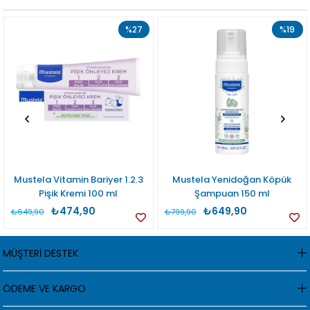
%27
%19
Mustela Vitamin Bariyer 1.2.3
Mustela Yenidoğan Köpük
Pişik Kremi 100 ml
Şampuan 150 ml
₺474,90
₺649,90
₺649,90
₺799,90
MÜŞTERİ DESTEK
ÖDEME VE KARGO