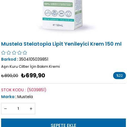
Mustela Stelatopia Lipit Yenileyici Krem 150 ml
Barkod
:
3504105039851
Aşırı Kuru Ciltler İçin Bakım Kremi
₺699,90
₺899,00
%
22
İndirim
STOK KODU
(5039851)
Marka
:
Mustela