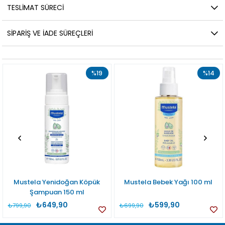
TESLIMAT SÜRECI
SIPARIŞ VE İADE SÜREÇLERI
%19
%14
Mustela Yenidoğan Köpük
Mustela Bebek Yağı 100 ml
Şampuan 150 ml
₺649,90
₺599,90
₺799,90
₺699,90