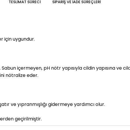
TESLIMAT SÜRECI
SIPARIŞ VE İADE SÜREÇLERI
 için uygundur.
 Sabun içermeyen, pH nötr yapısıyla cildin yapısına ve cil
ni nötralize eder.
atır ve yıpranmışlığı gidermeye yardımcı olur.
lerden geçirilmiştir
.