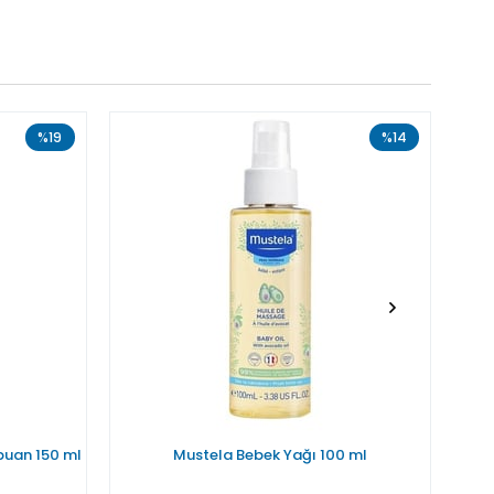
%19
%14
uan 150 ml
Mustela Bebek Yağı 100 ml
M