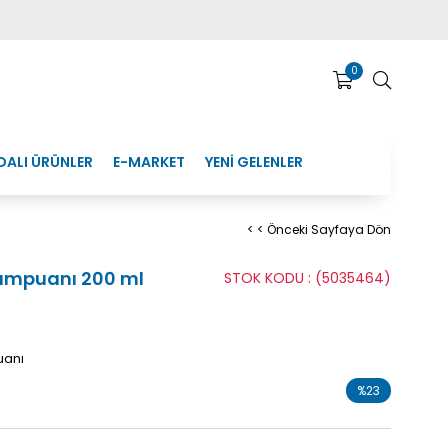
0
DALI ÜRÜNLER
E-MARKET
YENİ GELENLER
< < Önceki Sayfaya Dön
ampuanı 200 ml
STOK KODU
(5035464)
uanı
%
23
İndirim