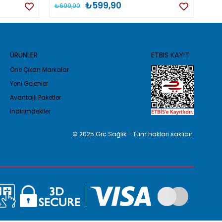
₺599,90
₺699,90
₺79
ÜRÜNLER
ETBIS KAYIT
Öne Çıkan Markalar
Yeni Gelenler
Avantajlı Paketler
İndirimdekiler
© 2025 Grc Sağlık - Tüm hakları saklıdır.