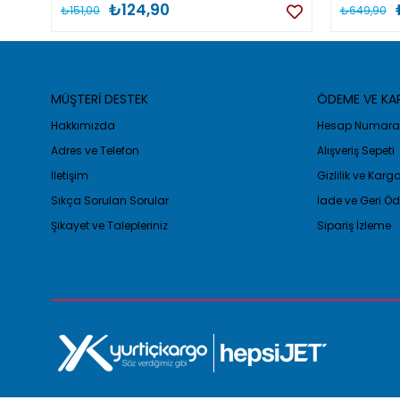
₺124,90
₺151,00
₺649,90
MÜŞTERİ DESTEK
ÖDEME VE K
Hakkımızda
Hesap Numaral
Adres ve Telefon
Alışveriş Sepeti
İletişim
Gizlilik ve Kar
Sıkça Sorulan Sorular
İade ve Geri 
Şikayet ve Talepleriniz
Sipariş İzleme