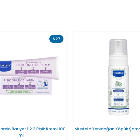
%27
amin Bariyer 1.2.3 Pişik Kremi 100
Mustela Yenidoğan Köpük Şamp
ml