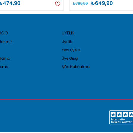
₺474,90
₺649,90
₺799,90
ARGO
ÜYELİK
arımız
Üyelik
Yeni Üyelik
golama
Üye Girişi
Ödeme
Şifre Hatırlatma