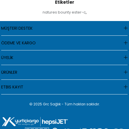
Etiketler
natures bounty ester-c
,
MÜŞTERİ DESTEK
ÖDEME VE KARGO
ÜYELİK
ÜRÜNLER
ETBIS KAYIT
© 2025 Grc Sağlık - Tüm hakları saklıdır.