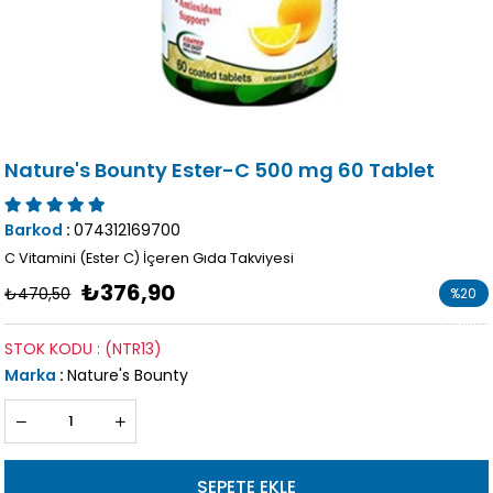
Nature's Bounty Ester-C 500 mg 60 Tablet
Barkod
:
074312169700
C Vitamini (Ester C) İçeren Gıda Takviyesi
₺376,90
₺470,50
%
20
İndirim
STOK KODU
(NTR13)
Marka
:
Nature's Bounty