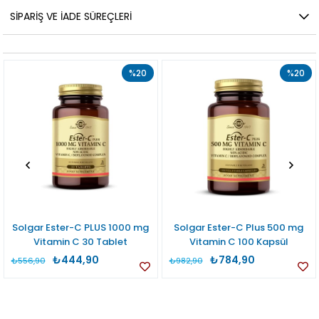
SIPARIŞ VE İADE SÜREÇLERI
%20
%20
Solgar Ester-C PLUS 1000 mg
Solgar Ester-C Plus 500 mg
Vitamin C 30 Tablet
Vitamin C 100 Kapsül
₺444,90
₺784,90
₺556,90
₺982,90