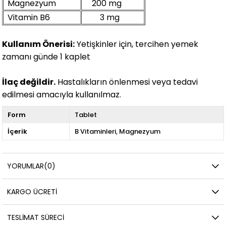
Magnezyum
200 mg
Vitamin B6
3 mg
Kullanım Önerisi:
Yetişkinler için, tercihen yemek
zamanı günde 1 kaplet
İlaç değildir.
Hastalıkların önlenmesi veya tedavi
edilmesi amacıyla kullanılmaz.
Form
Tablet
İçerik
B Vitaminleri
Magnezyum
YORUMLAR
(0)
KARGO ÜCRETI
TESLIMAT SÜRECI