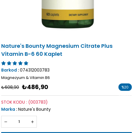
Nature's Bounty Magnesium Citrate Plus
Vitamin B-6 60 Kaplet
Barkod
:
074312003783
Magnezyum & Vitamin B6
₺486,90
₺608,90
%
20
İndirim
STOK KODU
(003783)
Marka
:
Nature's Bounty