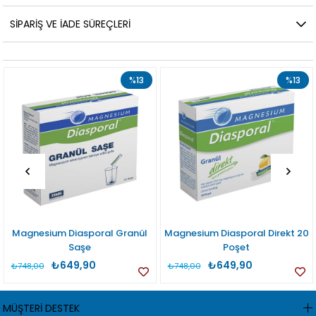
SIPARIŞ VE İADE SÜREÇLERI
%13
%13
Magnesium Diasporal Granül
Magnesium Diasporal Direkt 20
Saşe
Poşet
₺649,90
₺649,90
₺748,00
₺748,00
MÜŞTERİ DESTEK