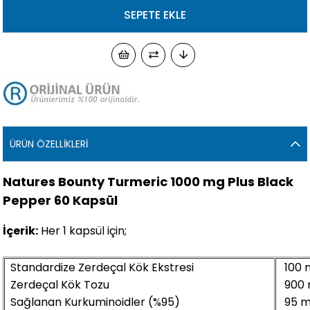
ÜRÜN ÖZELLIKLERI
Natures Bounty Turmeric 1000 mg Plus Black
Pepper 60 Kapsül
İçerik:
Her 1 kapsül için;
Standardize Zerdeçal Kök Ekstresi
100 
Zerdeçal Kök Tozu
900 
Sağlanan Kurkuminoidler (%95)
95 