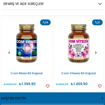
SIPARIŞ VE İADE SÜREÇLERI
%14
%21
Com Rinex 60 Kapsül
Com Vitexia 60 Kapsül
₺1.399,90
₺1.469,90
₺1.625,00
₺1.855,00
MÜŞTERİ DESTEK