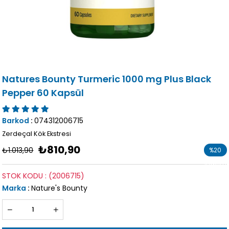
Natures Bounty Turmeric 1000 mg Plus Black
Pepper 60 Kapsül
Barkod
:
074312006715
Zerdeçal Kök Ekstresi
₺810,90
₺1.013,90
%
20
İndirim
STOK KODU
(2006715)
Marka
:
Nature's Bounty