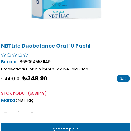
NBTLife Duobalance Oral 10 Pastil
Barkod
:
8680645531149
Probiyotik ve L-Arjinin İçeren Takviye Edici Gıda
₺349,90
₺449,00
%
22
İndirim
STOK KODU
(5531149)
Marka
:
NBT İlaç