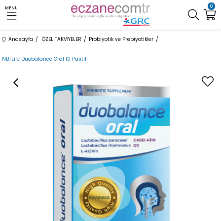
0
MENU
Anasayfa
ÖZEL TAKVİYELER
Probiyotik ve Prebiyotikler
NBTLife Duobalance Oral 10 Pastil