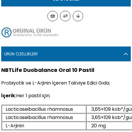
ÜRÜN ÖZELLIKLERI
NBTLife Duobalance Oral 10 Pastil
Probiyotik ve L-Arjinin İçeren Takviye Edici Gıda.
İçerik:
Her 1 pastil için;
Lacticaseibacillus rhamnosus
3,65×109 kob*
Lacticaseibacillus rhamnosus
3,65×109 kob*/gü
L-Arjinin
20 mg