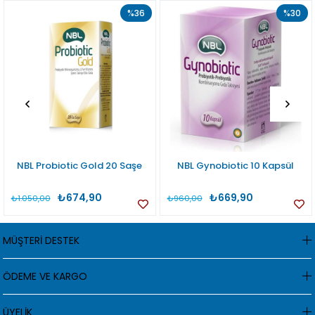
%36
%30
NBL Probiotic Gold 20 Saşe
NBL Gynobiotic 10 Kapsül
₺674,90
₺669,90
₺1.050,00
₺960,00
MÜŞTERİ DESTEK
ÖDEME VE KARGO
ÜYELİK