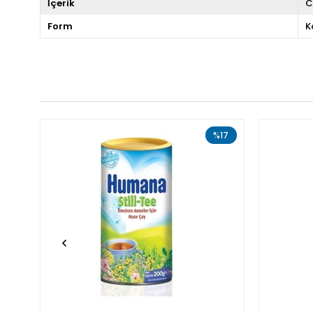
İçerik
C
Form
K
%17