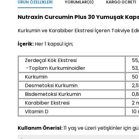
ÜRÜN ÖZELLIKLERI
YORUMLAR
(0)
KARGO ÜCRETI
Nutraxin Curcumin Plus 30 Yumuşak Kaps
Kurkumin ve Karabiber Ekstresi İçeren Takviye Edic
İçerik:
Her 1 kapsül için;
Zerdeçal Kök Ekstresi
55,
-Toplam Kurkuminoidler
53,
Kurkumin
50 
Desmetoksi Kurkumin
2,5
Bisdemetoksi Kurkumin
0,8
Karabiber Ekstresi
2 
Vitamin D
10 
Kullanım Önerisi:
11 yaş ve üzeri yetişkinler için g