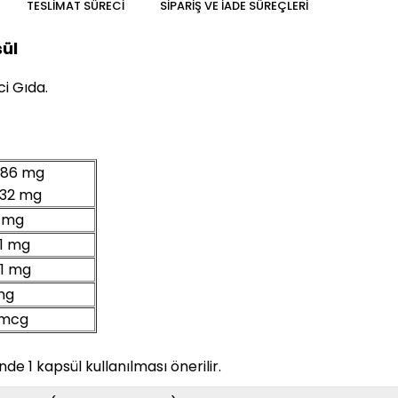
TESLIMAT SÜRECI
SIPARIŞ VE İADE SÜREÇLERI
ül
i Gıda.
86 mg
32 mg
mg
1 mg
1 mg
mg
mcg
ünde 1 kapsül kullanılması önerilir.