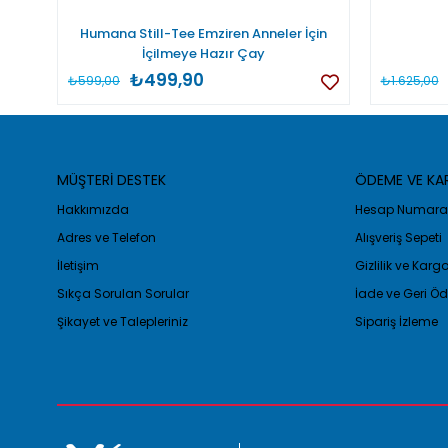
Humana Still-Tee Emziren Anneler İçin
İçilmeye Hazır Çay
₺499,90
₺599,00
₺1.625,00
MÜŞTERİ DESTEK
ÖDEME VE K
Hakkımızda
Hesap Numaral
Adres ve Telefon
Alışveriş Sepeti
İletişim
Gizlilik ve Kar
Sıkça Sorulan Sorular
İade ve Geri 
Şikayet ve Talepleriniz
Sipariş İzleme