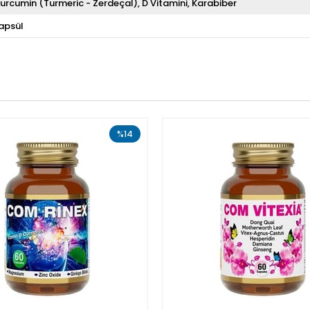
urcumin (Turmeric - Zerdeçal)
D Vitamini
Karabiber
apsül
%14