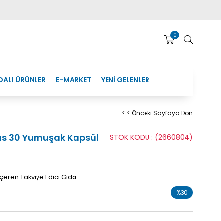
0
DALI ÜRÜNLER
E-MARKET
YENİ GELENLER
< < Önceki Sayfaya Dön
us 30 Yumuşak Kapsül
STOK KODU
(2660804)
İçeren Takviye Edici Gıda
%
30
İndirim