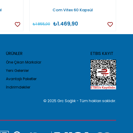
l
Com Vitex 60 Kapsül
₺1.469,90
₺1.855,00
₺1.2
ÜRÜNLER
ETBIS KAYIT
Öne Çıkan Markalar
Yeni Gelenler
Avantajlı Paketler
İndirimdekiler
© 2025 Grc Sağlık - Tüm hakları saklıdır.