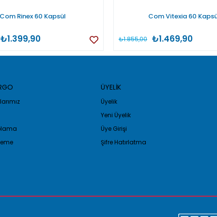
Com Rinex 60 Kapsül
Com Vitexia 60 Kapsü
₺1.399,90
₺1.469,90
₺1.855,00
ARGO
ÜYELİK
arımız
Üyelik
Yeni Üyelik
golama
Üye Girişi
Ödeme
Şifre Hatırlatma