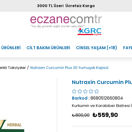
3000 TL Üzeri Ücretsiz Kargo
 ÜRÜNLERİ
CİLT BAKIM ÜRÜNLERİ
CİNSEL YAŞAM (+18)
FAY
erikli Takviyeler
Nutraxin Curcumin Plus 30 Yumuşak Kapsül
Nutraxin Curcumin Pl
Barkod
:
8680512660804
Kurkumin ve Karabiber Ekstresi 
₺559,90
₺800,00