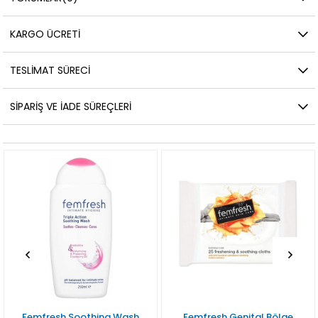
KARGO ÜCRETI
TESLIMAT SÜRECI
SIPARIŞ VE İADE SÜREÇLERI
Femfresh Soothing Wash
Femfresh Genital Bölge