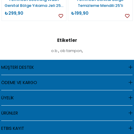
Genital Bölge Yıkama Jeli 250
Temizleme Mendili 25'li
ml
₺299,90
₺199,90
Etiketler
o.b.
ob tampon
,
,
MÜŞTERİ DESTEK
ÖDEME VE KARGO
ÜYELİK
ÜRÜNLER
ETBIS KAYIT