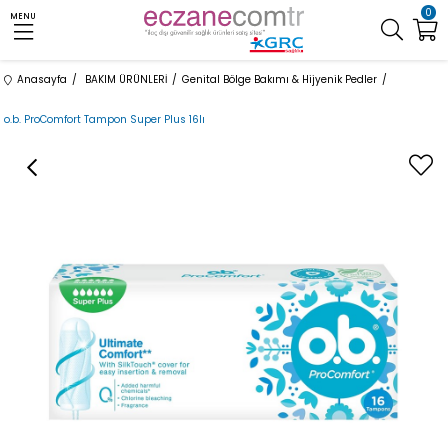
0
MENU
Anasayfa
BAKIM ÜRÜNLERİ
Genital Bölge Bakımı & Hijyenik Pedler
o.b. ProComfort Tampon Super Plus 16lı