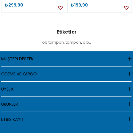
ml
₺299,90
₺199,90
Etiketler
ob tampon
tampon
o.b.
,
,
,
MÜŞTERİ DESTEK
ÖDEME VE KARGO
ÜYELİK
ÜRÜNLER
ETBIS KAYIT