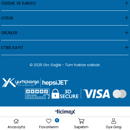
ÖDEME VE KARGO
ÜYELİK
ÜRÜNLER
ETBIS KAYIT
© 2025 Grc Sağlık - Tüm hakları saklıdır.
0
Anasayfa
Favorilerim
Sepetim
Üye Girişi