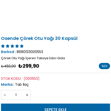
Osende Çörek Otu Yağı 30 Kapsül
Barkod
:
8680133000553
Çörek Otu Yağı İçeren Takviye Edici Gıda
₺299,90
₺450,00
%
33
İndirim
STOK KODU
(000553)
Marka
:
Tab İlaç