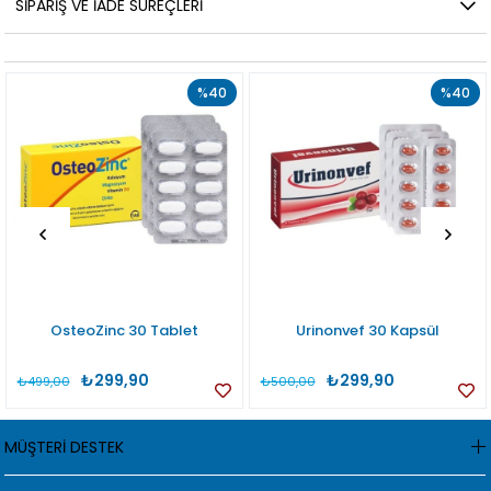
SIPARIŞ VE İADE SÜREÇLERI
%40
%40
OsteoZinc 30 Tablet
Urinonvef 30 Kapsül
₺299,90
₺299,90
₺499,00
₺500,00
MÜŞTERİ DESTEK