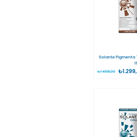
Solante Pigmenta 
1
₺1.299
₺1.498,00