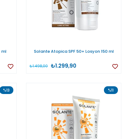
0 ml
Solante Atopica SPF 50+ Losyon 150 ml
₺1.299,90
₺1.498,00
%13
%11