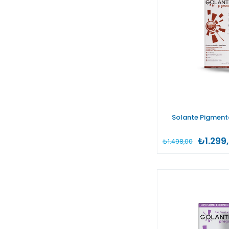
Solante Pigment
₺1.299
₺1.498,00