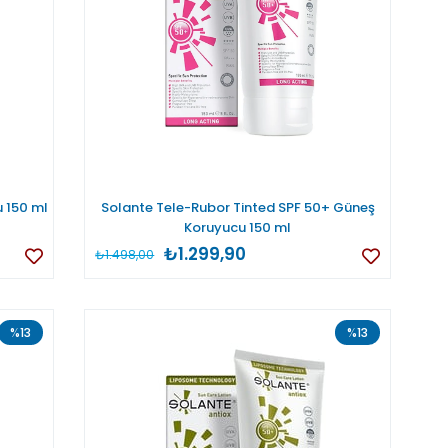
 150 ml
Solante Tele-Rubor Tinted SPF 50+ Güneş
Koruyucu 150 ml
₺1.299,90
₺1.498,00
%13
%13