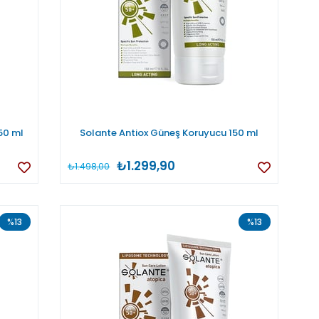
50 ml
Solante Antiox Güneş Koruyucu 150 ml
₺1.299,90
₺1.498,00
%13
%13