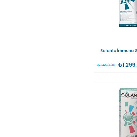
Solante İmmuna G
₺1.299
₺1.498,00