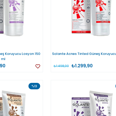
eş Koruyucu Losyon 150
Solante Acnes Tinted Güneş Koruyucu
ml
,90
₺1.299,90
₺1.498,00
%13