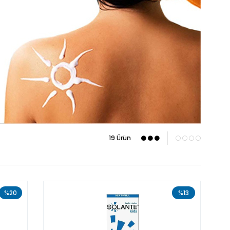
19 Ürün
%20
%13