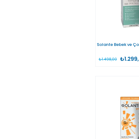
Solante Bebek ve Ço
₺1.299
₺1.498,00