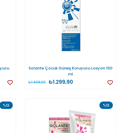
uyucu
Solante Çocuk Güneş Koruyucu Losyon 150
ml
₺1.299,90
₺1.498,00
%13
%13