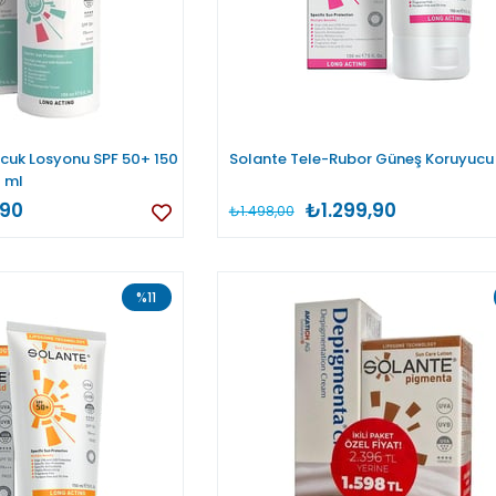
cuk Losyonu SPF 50+ 150
Solante Tele-Rubor Güneş Koruyucu
ml
,90
₺1.299,90
₺1.498,00
%11