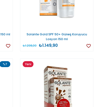
 150 ml
Solante Gold SPF 50+ Güneş Koruyucu
Losyon 150 ml
₺1.149,90
₺1.298,00
%7
Yeni
Ürün