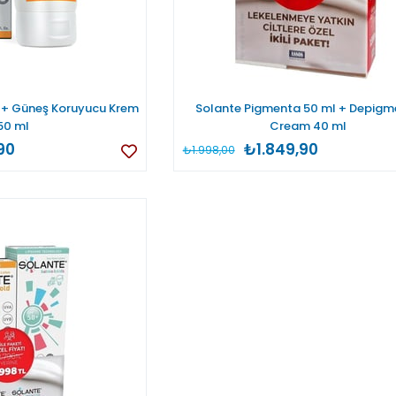
0+ Güneş Koruyucu Krem
Solante Pigmenta 50 ml + Depigm
50 ml
Cream 40 ml
90
₺1.849,90
₺1.998,00