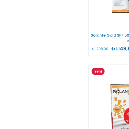
Solante Gold SPF 5
1
₺1.149,
₺1.298,00
Yeni
Ürün