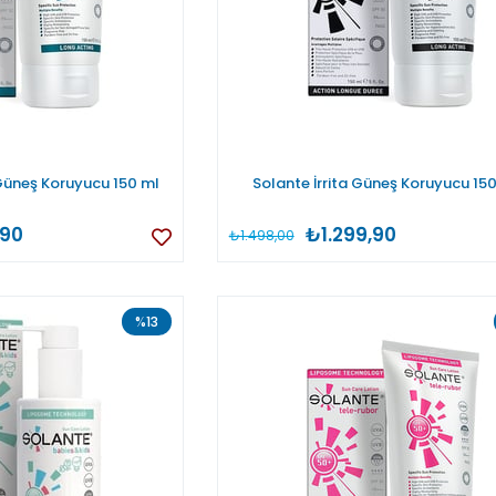
üneş Koruyucu 150 ml
Solante İrrita Güneş Koruyucu 15
,90
₺1.299,90
₺1.498,00
%13