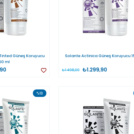
Tinted Güneş Koruyucu
Solante Actinica Güneş Koruyucu 1
50 ml
,90
₺1.299,90
₺1.498,00
%13