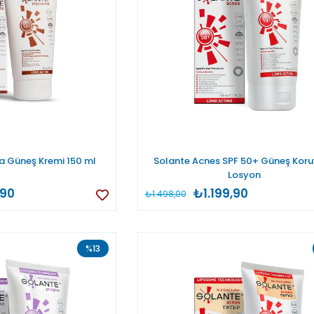
a Güneş Kremi 150 ml
Solante Acnes SPF 50+ Güneş Kor
Losyon
,90
₺1.199,90
₺1.498,00
%13