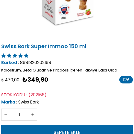
Swiss Bork Super Immoo 150 ml
Barkod
:
8681820202168
Kolostrum, Beta Glucan ve Propolis İçeren Takviye Edici Gıda
₺349,90
₺470,00
%
26
İndirim
STOK KODU
(202168)
Marka
:
Swiss Bork