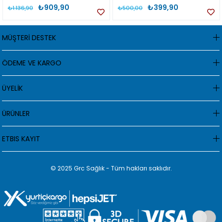
₺909,90
₺399,90
₺1.136,90
₺500,00
MÜŞTERİ DESTEK
ÖDEME VE KARGO
ÜYELİK
ÜRÜNLER
ETBIS KAYIT
© 2025 Grc Sağlık - Tüm hakları saklıdır.