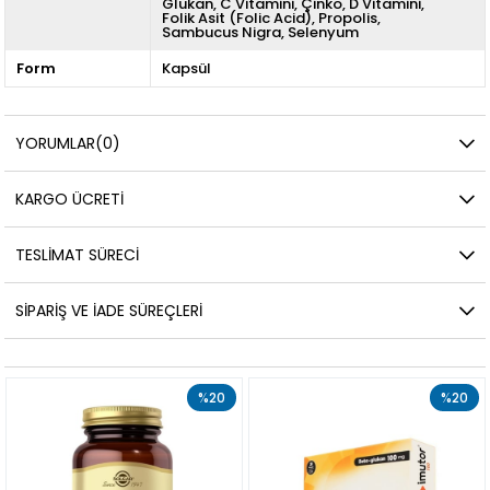
Glukan
C Vitamini
Çinko
D Vitamini
Folik Asit (Folic Acid)
Propolis
Sambucus Nigra
Selenyum
Form
Kapsül
YORUMLAR
(0)
KARGO ÜCRETI
TESLIMAT SÜRECI
SIPARIŞ VE İADE SÜREÇLERI
%20
%20