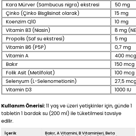
Kara Mürver (Sambucus nigra) ekstresi
50 mg
Çinko (Çinko Bisglisinat olarak)
15 mg
Koenzim Q10
10 mg
Vitamin B3 (Niasin)
8 mg (NE
Propolis (Saf su ekstresi)
5 mg
Vitamin B6 (P5P)
0,7 mg
Vitamin A
400 mcg 
Bakır
150 mcg
Folik Asit (Metilfolat)
100 mcg
Selenyum (L-Selenometionin)
27,5 mc
Vitamin D3
1000 IU
Kullanım Önerisi:
11 yaş ve üzeri yetişkinler için, günde 1
tabletin 1 bardak su (200 ml) ile tüketilmesi tavsiye
edilir.
İçerik
Bakır
A Vitamini
B Vitaminleri
Beta