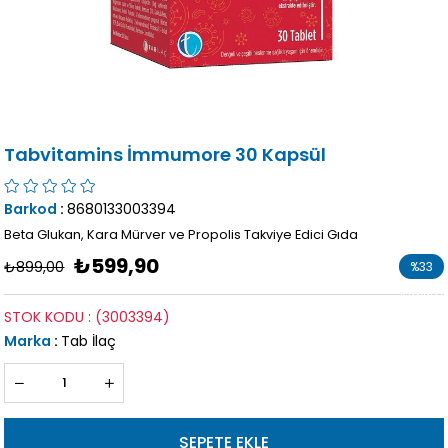
Tabvitamins İmmumore 30 Kapsül
Barkod
:
8680133003394
Beta Glukan, Kara Mürver ve Propolis Takviye Edici Gıda
₺599,90
₺899,00
%
33
İndirim
STOK KODU
(3003394)
Marka
:
Tab İlaç