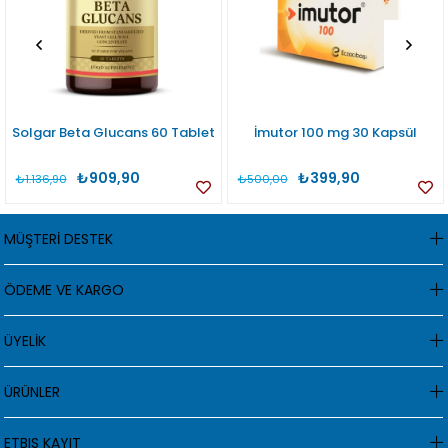
Solgar Beta Glucans 60 Tablet
İmutor 100 mg 30 Kapsül
₺909,90
₺399,90
₺1.136,90
₺500,00
MÜŞTERİ DESTEK
ÖDEME VE KARGO
ÜYELİK
ÜRÜNLER
ETBIS KAYIT