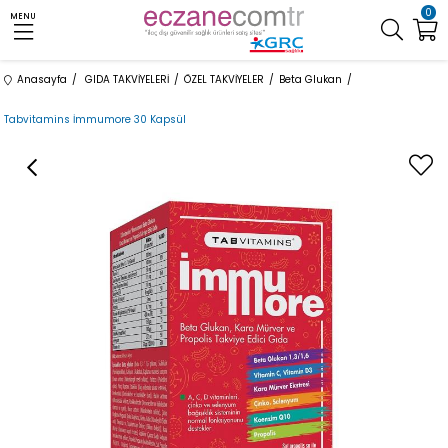
0
MENU
Anasayfa
GIDA TAKVİYELERİ
ÖZEL TAKVİYELER
Beta Glukan
Tabvitamins İmmumore 30 Kapsül