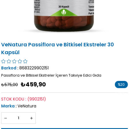
VeNatura Passiflora ve Bitkisel Ekstreler 30
Kapsül
Barkod
:
8683229902151
Passiflora ve Bitkisel Ekstreler İçeren Takviye Edici Gıda
₺459,90
₺575,00
%
20
İndirim
STOK KODU
(9902151)
Marka
:
VeNatura