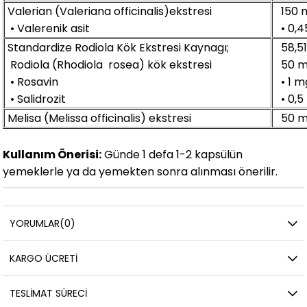
Valerian (Valeriana officinalis)ekstresi
150 
• Valerenik asit
• 0,4
Standardize Rodiola Kök Ekstresi Kaynagı;
58,5
Rodiola (Rhodiola rosea) kök ekstresi
50 
• Rosavin
• 1 m
• Salidrozit
• 0,5
Melisa (Melissa officinalis) ekstresi
50 
Kullanım Önerisi:
Günde 1 defa 1-2 kapsülün
yemeklerle ya da yemekten sonra alınması önerilir.
YORUMLAR
(0)
KARGO ÜCRETI
TESLIMAT SÜRECI