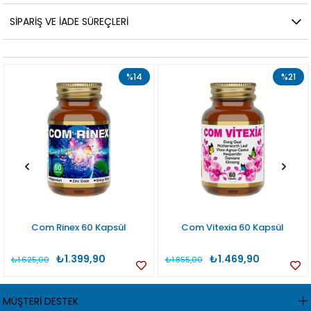
SIPARIŞ VE İADE SÜREÇLERI
%14
%21
Com Rinex 60 Kapsül
Com Vitexia 60 Kapsül
₺1.399,90
₺1.469,90
₺1.625,00
₺1.855,00
MÜŞTERİ DESTEK