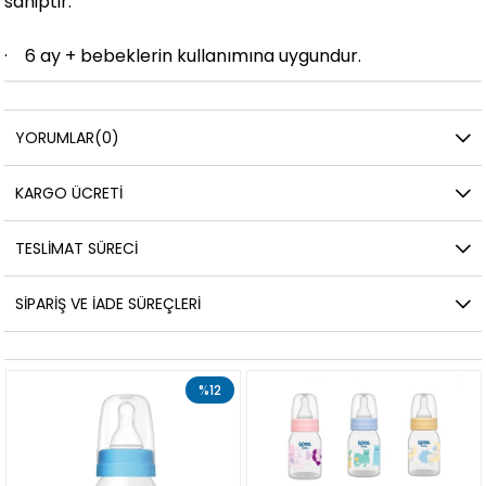
sahiptir.
· 6 ay + bebeklerin kullanımına uygundur.
YORUMLAR
(0)
KARGO ÜCRETI
TESLIMAT SÜRECI
SIPARIŞ VE İADE SÜREÇLERI
%12