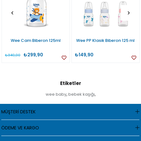
Wee Cam Biberon 125ml
Wee PP Klasik Biberon 125 ml
₺299,90
₺149,90
₺340,00
Etiketler
wee baby
bebek kaşığı
,
,
MÜŞTERİ DESTEK
ÖDEME VE KARGO