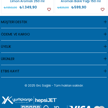
Limon Aromalı 250 ml
Aromalı Balık Yağı 150 ml
₺1.349,90
₺599,90
₺1.550,00
₺829,00
MÜŞTERİ DESTEK
ÖDEME VE KARGO
ÜYELİK
ÜRÜNLER
ETBIS KAYIT
© 2025 Grc Sağlık - Tüm hakları saklıdır.