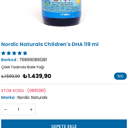
Nordic Naturals Children's DHA 119 ml
Barkod
:
768990891281
Çilek Tadında Balık Yağı
₺1.439,90
₺1.599,90
%
10
İndirim
STOK KODU
(0891281)
Marka
:
Nordic Naturals