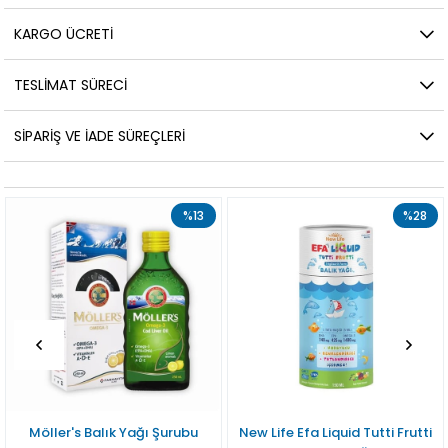
KARGO ÜCRETI
TESLIMAT SÜRECI
SIPARIŞ VE İADE SÜREÇLERI
%13
%28
Möller's Balık Yağı Şurubu
New Life Efa Liquid Tutti Frutti